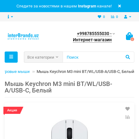
Следите за новостями в нашем
Instagram
канале!
0
0
+998785555030 -
Интернет-магазин
0
Все категории
Игровые мыши
Мышь Keychron M3 mini BT/WL/USB-A/USB-C, Белый
Мышь Keychron M3 mini BT/WL/USB-
A/USB-C, Белый
Акция