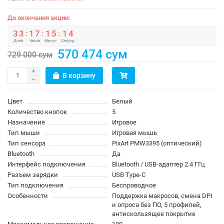
До окончания акции:
3
3
1
7
1
5
1
4
:
:
:
Дней
Часов
Минут
Секунд
570 474 сум
729 000 сум
В корзину
Цвет
Белый
Количество кнопок
5
Назначение
Игровое
Тип мыши
Игровая мышь
Тип сенсора
PixArt PMW3395 (оптический)
Bluetooth
Да
Интерфейс подключения
Bluetooth / USB-адаптер 2.4 ГГц
Разъем зарядки
USB Type-C
Тип подключения
Беспроводное
Особенности
Поддержка макросов, смена DPI
и опроса без ПО, 5 профилей,
антискользящее покрытие