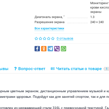
Мониторинг
крови кисло
экраны
Диагональ экрана, ″
1.3
Разрешение экрана
240 × 240
Все характеристики
0 отзывов
зывы
Вопрос-ответ
Читать статьи о товаре
1
орным цветным экраном, дистанционным управлением музыкой и 
метрами здоровья. Подойдут как для занятий спортом, так и для п
готовлен из нержавеющей стали 316L с превосходной текстурой. Гад