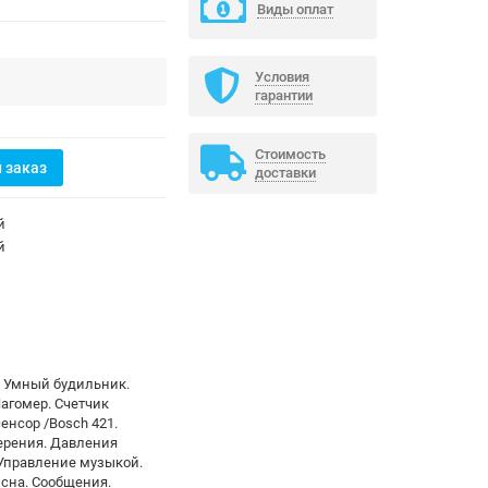
Виды оплат
Условия
гарантии
Стоимость
 заказ
доставки
й
й
. Умный будильник.
агомер. Счетчик
сенсор /Bosch 421.
ерения. Давления
 Управление музыкой.
сна. Сообщения.