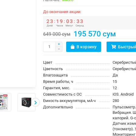
До окончания акции:
2
3
1
9
0
3
3
3
:
:
:
Дней
Часов
Минут
Секунд
195 570 сум
649 000 сум
В корзину
Быстрый
Цвет
Серебристы
Цветность
Серебристы
Влагозащита
Да
Время работы, ч
15
Гарантия, мес.
12
Совместимость с ОС
iOS. Android
Емкость аккумулятора, мА·ч
280
Дополнительно
Пульсометр
Вибрация. Ш
калорий. G-
Датчик изм
(тонометр).
Мониторинг 