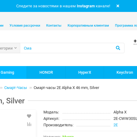
Следите за новостями в нашем
Instagram
канале!
ии
Условия рассрочки
Контакты
Корпоративным клиентам
Программа л
+
тегории
 Gaming
HONOR
HyperX
Keychron
Смарт-Часы
Смарт-часы 2E Alpha X 46 mm, Silver
 Silver
Модель:
Alpha X
Артикул:
2E-CWW30S
Производитель:
2E
Много