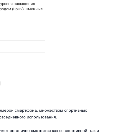
 уровня насыщения
родом (SpO2). Сменные
камерой смартфона, множеством спортивных
овседневного использования.
жет органично смотрится как со спортивной, так и