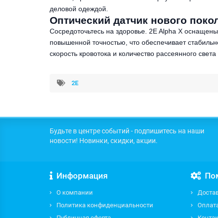
деловой одеждой.
Оптический датчик нового поко
Сосредоточьтесь на здоровье. 2E Alpha X оснащен
повышенной точностью, что обеспечивает стабильно
скорость кровотока и количество рассеянного све
2E
Будьте в центре событий - подпишитесь на наши
новости! Новинки, скидки, акции.
Информация
По
О компании
Доста
Политика конфиденциальности
Оплат
Публичная оферта
Контак