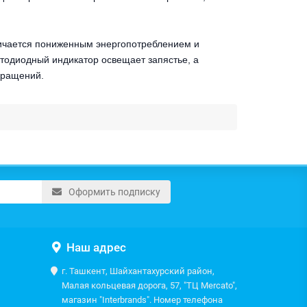
личается пониженным энергопотреблением и
етодиодный индикатор освещает запястье, а
кращений.
Оформить подписку
Наш адрес
г. Ташкент, Шайхантахурский район,
Малая кольцевая дорога, 57, "ТЦ Mercato",
магазин "Interbrands". Номер телефона