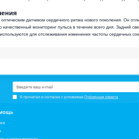
ления
ы оптическим датчиком сердечного ритма нового поколения. Он от
 качественный мониторинг пульса в течение всего дня. Задний св
та используются для отслеживания изменения частоты сердечных со
Я прочитал и согласен с условиями
Публичная оферта
мощь
вка
а
ты и схема проезда