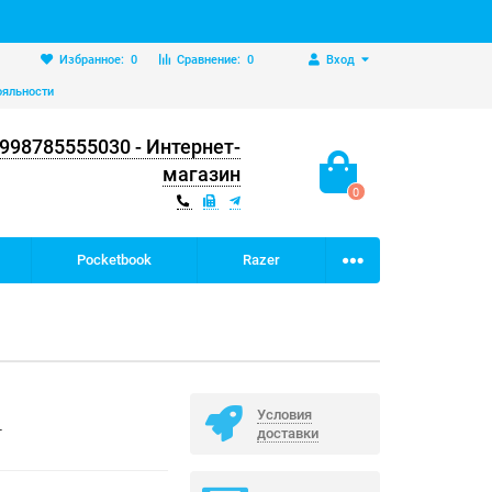
Избранное:
0
Сравнение:
0
Вход
ояльности
998785555030 - Интернет-
магазин
0
Pocketbook
Razer
Условия
L
доставки