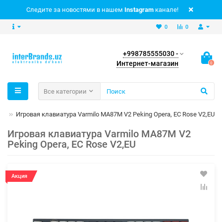
Следите за новостями в нашем
Instagram
канале!
0
0
+998785555030 -
Интернет-магазин
0
Все категории
ры
Игровая клавиатура Varmilo MA87M V2 Peking Opera, EC Rose V2,EU
Игровая клавиатура Varmilo MA87M V2
Peking Opera, EC Rose V2,EU
Акция