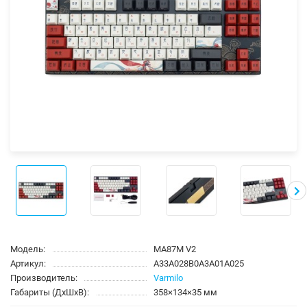
Модель:
MA87M V2
Артикул:
A33A028B0A3A01A025
Производитель:
Varmilo
Габариты (ДхШхВ):
358×134×35 мм