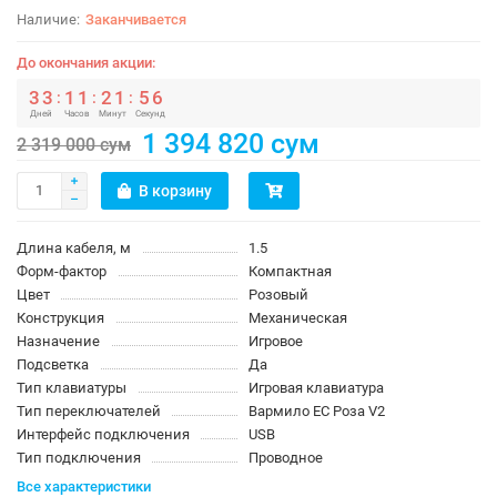
Заканчивается
До окончания акции:
3
3
1
1
2
1
5
5
:
:
:
Дней
Часов
Минут
Секунд
1 394 820 сум
2 319 000 сум
В корзину
Длина кабеля, м
1.5
Форм-фактор
Компактная
Цвет
Розовый
Конструкция
Механическая
Назначение
Игровое
Подсветка
Да
Тип клавиатуры
Игровая клавиатура
Тип переключателей
Вармило ЕС Роза V2
Интерфейс подключения
USB
Тип подключения
Проводное
Все характеристики