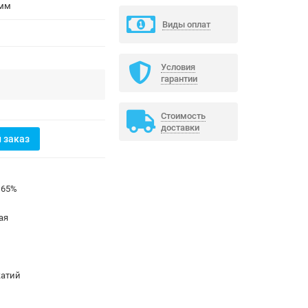
 мм
Виды оплат
Условия
гарантии
Стоимость
доставки
 заказ
 65%
ая
жатий