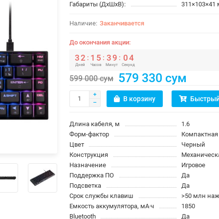
Габариты (ДхШхВ):
311×103×41
Заканчивается
До окончания акции:
3
2
1
5
3
9
0
4
:
:
:
Дней
Часов
Минут
Секунд
579 330 сум
599 000 сум
В корзину
Быстрый
Длина кабеля, м
1.6
Форм-фактор
Компактная
Цвет
Черный
Конструкция
Механическ
Назначение
Игровое
Поддержка ПО
Да
Подсветка
Да
Срок службы клавиш
>50 млн на
Емкость аккумулятора, мА·ч
1850
Bluetooth
Да