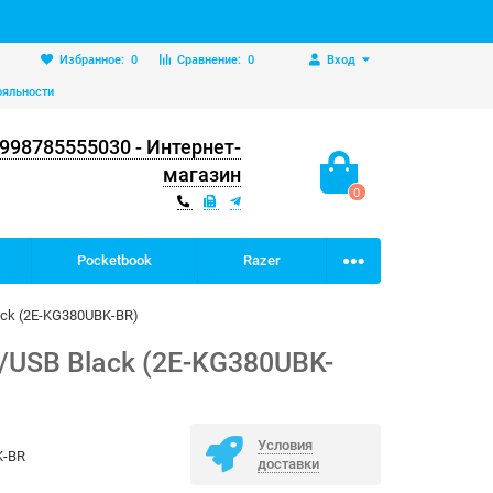
Избранное:
0
Сравнение:
0
Вход
ояльности
998785555030 - Интернет-
магазин
0
Pocketbook
Razer
ack (2E-KG380UBK-BR)
/USB Black (2E-KG380UBK-
Условия
K-BR
доставки