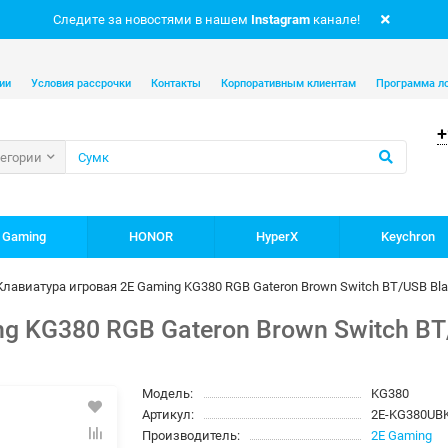
Следите за новостями в нашем
Instagram
канале!
ии
Условия рассрочки
Контакты
Корпоративным клиентам
Программа л
+
тегории
 Gaming
HONOR
HyperX
Keychron
Клавиатура игровая 2E Gaming KG380 RGB Gateron Brown Switch BT/USB Bl
g KG380 RGB Gateron Brown Switch BT
Модель:
KG380
Артикул:
2E-KG380UB
Производитель:
2E Gaming