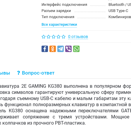
Интерфейс подключения
Bluetooth / 
Разъем зарядки
USB Type-C
Тип подключения
Комбиниров
Все характеристики
0 отзывов
зывы
Вопрос-ответ
авиатура 2E GAMING KG380 выполнена в популярном фор
ровка символов гарантируют универсальную сферу прим
Благодаря съемному USB-C кабелю и малым габаритам эту к
ь функционал полноразмерных клавиатур в компактной ве
одель KG380 оснащена надежными переключателями GA
ерживает сопряжение с тремя устройствами. Мощное
 колпачков из прочного PBT-пластика.