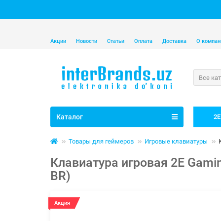
Акции
Новости
Статьи
Оплата
Доставка
О компан
Все ка
Каталог
2E
Товары для геймеров
Игровые клавиатуры
Клавиатура игровая 2E Gamin
BR)
Акция