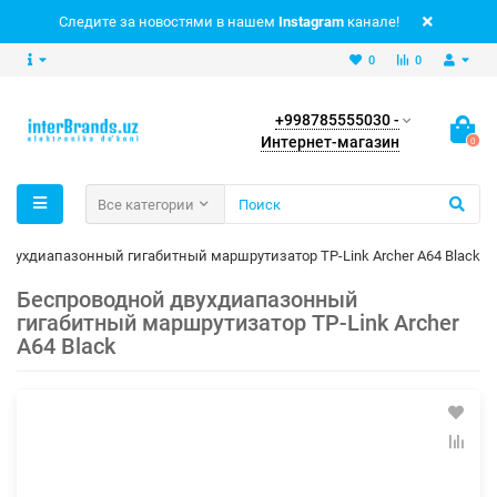
Следите за новостями в нашем
Instagram
канале!
0
0
+998785555030 -
Интернет-магазин
0
Все категории
двухдиапазонный гигабитный маршрутизатор TP-Link Archer A64 Black
Беспроводной двухдиапазонный
гигабитный маршрутизатор TP-Link Archer
A64 Black