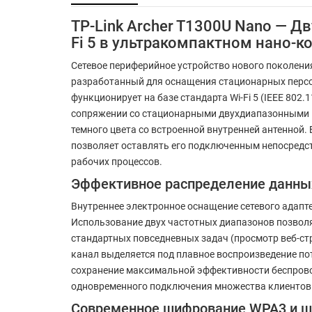
TP-Link Archer T1300U Nano — 
Fi 5 в ультракомпактном нано-
Сетевое периферийное устройство нового поколен
разработанный для оснащения стационарных перс
функционирует на базе стандарта Wi-Fi 5 (IEEE 80
сопряжении со стационарными двухдиапазонными 
темного цвета со встроенной внутренней антенной
позволяет оставлять его подключенным непосредст
рабочих процессов.
Эффективное распределение данны
Внутреннее электронное оснащение сетевого адапт
Использование двух частотных диапазонов позволя
стандартных повседневных задач (просмотр веб-ст
канал выделяется под плавное воспроизведение по
сохранение максимальной эффективности беспрово
одновременного подключения множества клиентов 
Современное шифрование WPA3 и ш