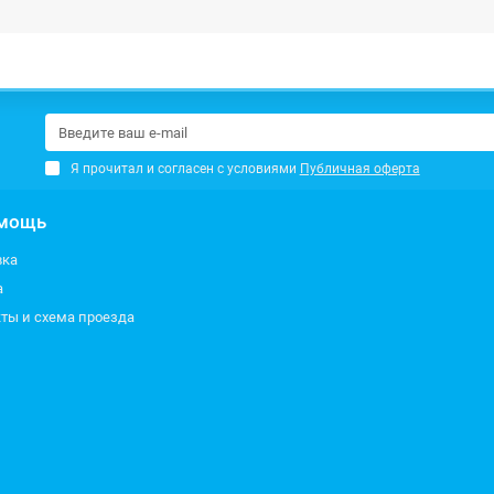
Я прочитал и согласен с условиями
Публичная оферта
мощь
вка
а
ты и схема проезда