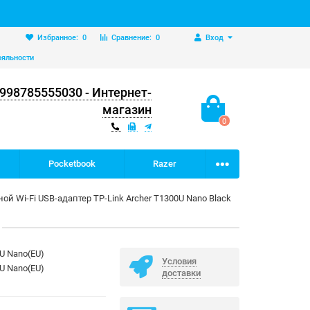
Избранное:
0
Сравнение:
0
Вход
ояльности
998785555030 - Интернет-
магазин
0
Pocketbook
Razer
ой Wi-Fi USB-адаптер TP-Link Archer T1300U Nano Black
0U Nano(EU)
Условия
0U Nano(EU)
доставки