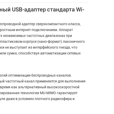
ный USB-адаптер стандарта Wi-
еспроводной адаптер сверхкомпактного класса,
ростным интернет-подключением. Аппарат
вух независимых частотных диапазонах при
пластиковом корпусе (нано-формат) лаконичного
и не выступает из интерфейсного гнезда, что
или сумке, способствуя автоматизации сетевых
ологий оптимизации беспроводных каналов.
овый частотный канал применяется для выполнения
то время как альтернативный высокоскоростной
грированная технология MU-MIMO гарантирует
ля даже в условиях плотного радиоэфира и