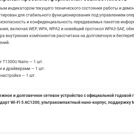
ным индикатором текущего технического состояния работы и дем
ирован для стабильного функционирования под управлением операци
. Безопасность и конфиденциальность передаваемых пакетов инфо
ния, включая WEP, WPA, WPA2 и новейший протокол WPA3-SAE, об
ра внутренних компонентов рассчитана на долговечную и беспере
ений.
r T1300U Nano — 1 шт.
 и драйверами — 1 шт.
настройке — 1 шт.
дежное и долговечное сетевое устройство с официальной годовой 
дарт Wi-Fi 5 AC1200, ультракомпактный нано-корпус, поддержку