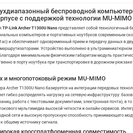
Двухдиапазонный беспроводной компьютер
корпусе с поддержкой технологии MU-MIMO
ия
TP-Link Archer T1300U Nano
представляет собой технологичный б
ональных компьютеров и портативных ноутбуков современным ско
2.11ac) и обеспечивает одновременный прием и передачу данных в д
маршрутизаторами. Устройство выполнено в ультраминиатюрном 
. Благодаря минимальным физическим габаритам модуль практическ
венно в порту ноутбука при транспортировке в дорожном рюкзаке 
х и многопотоковый режим MU-MIMO
ера Archer T1300U Nano базируется на интеграции передовых техн
ет гибко распределять нагрузку на сетевую инфраструктуру: баз
раниц, работа с текстовыми документами, электронная почта), в 
токового мультимедиа высокой четкости и онлайн-сервисов. Инте
дной сети и высокую пропускную способность принимающего моду
к общему источнику сигнала.
ирокая кроссплатформенная совместимость