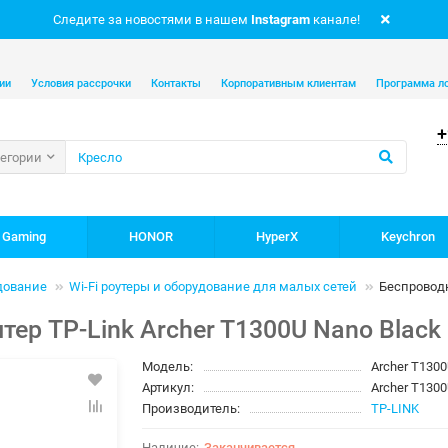
Следите за новостями в нашем
Instagram
канале!
ии
Условия рассрочки
Контакты
Корпоративным клиентам
Программа л
+
тегории
 Gaming
HONOR
HyperX
Keychron
дование
Wi-Fi роутеры и оборудование для малых сетей
Беспроводн
тер TP-Link Archer T1300U Nano Black
Модель:
Archer T130
Артикул:
Archer T130
Производитель:
TP-LINK
Заканчивается