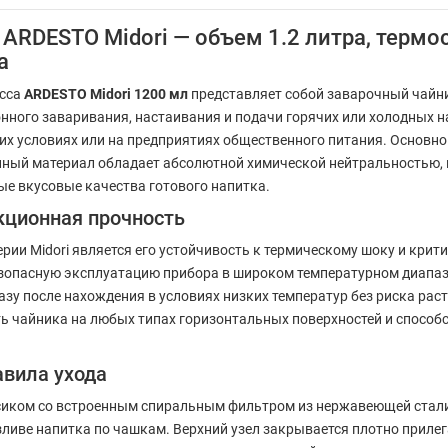
ARDESTO Midori — объем 1.2 литра, термо
а
асса
ARDESTO Midori 1200 мл
представляет собой заварочный чайн
нного заваривания, настаивания и подачи горячих или холодных на
их условиях или на предприятиях общественного питания. Основно
ный материал обладает абсолютной химической нейтральностью, н
ые вкусовые качества готового напитка.
кционная прочность
и Midori является его устойчивость к термическому шоку и крит
зопасную эксплуатацию прибора в широком температурном диапазон
зу после нахождения в условиях низких температур без риска рас
ь чайника на любых типах горизонтальных поверхностей и способ
авила ухода
иком со встроенным спиральным фильтром из нержавеющей стали
озливе напитка по чашкам. Верхний узел закрывается плотно прил