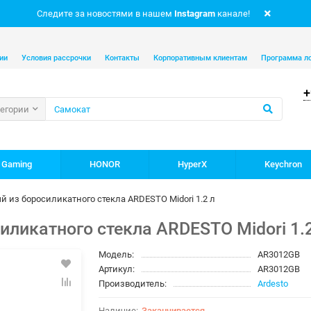
Следите за новостями в нашем
Instagram
канале!
ии
Условия рассрочки
Контакты
Корпоративным клиентам
Программа л
+
тегории
 Gaming
HONOR
HyperX
Keychron
 из боросиликатного стекла ARDESTO Midori 1.2 л
ликатного стекла ARDESTO Midori 1.2
Модель:
AR3012GB
Артикул:
AR3012GB
Производитель:
Ardesto
Заканчивается