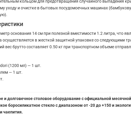
ительным кольцом для предотвращения случайного выпадения кры
му уходу и очистке в бытовых посудомоечных машинах (бамбуков
ую).
еристики
аметр основания 14 см при полезной вместимости 1.2 литра, что 
ка осуществляется в жесткой защитной упаковке со следующими т
ий вес брутто составляет 0.50 кг при транспортном объеме отправл
ori (1200 мл) — 1 шт.
лем — 1 шт.
т.
е и долговечное столовое оборудование с официальной месячной 
ое боросиликатное стекло с диапазоном от -20 до +150 и эколо
и чаепития.