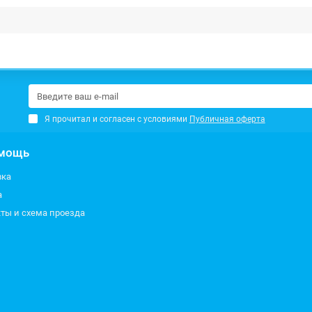
Я прочитал и согласен с условиями
Публичная оферта
мощь
вка
а
ты и схема проезда