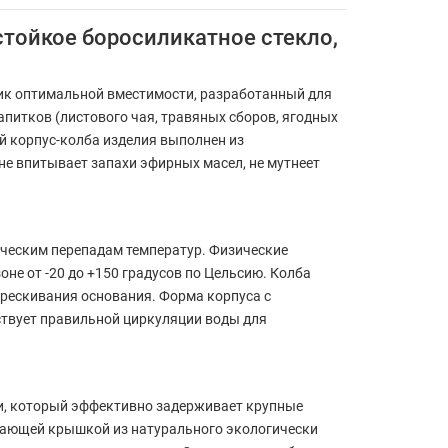
стойкое боросиликатное стекло,
ик оптимальной вместимости, разработанный для
питков (листового чая, травяных сборов, ягодных
й корпус-колба изделия выполнен из
е впитывает запахи эфирных масел, не мутнеет
ическим перепадам температур. Физические
е от -20 до +150 градусов по Цельсию. Колба
трескивания основания. Форма корпуса с
ствует правильной циркуляции воды для
, который эффективно задерживает крупные
егающей крышкой из натурального экологически