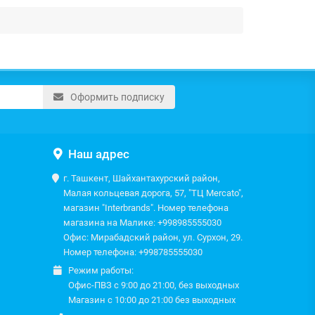
Оформить подписку
Наш адрес
г. Ташкент, Шайхантахурский район,
Малая кольцевая дорога, 57, "ТЦ Mercato",
магазин "Interbrands". Номер телефона
магазина на Малике: +998985555030
Офис: Мирабадский район, ул. Сурхон, 29.
Номер телефона: +998785555030
Режим работы:
Офис-ПВЗ с 9:00 до 21:00, без выходных
Магазин с 10:00 до 21:00 без выходных