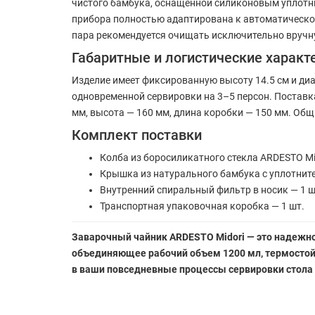
чистого бамбука, оснащенной силиконовым уплотн
прибора полностью адаптирована к автоматическо
пара рекомендуется очищать исключительно вручн
Габаритные и логистические характ
Изделие имеет фиксированную высоту 14.5 см и ди
одновременной сервировки на 3–5 персон. Постав
мм, высота — 160 мм, длина коробки — 150 мм. Общ
Комплект поставки
Колба из боросиликатного стекла ARDESTO Mid
Крышка из натурального бамбука с уплотните
Внутренний спиральный фильтр в носик — 1 ш
Транспортная упаковочная коробка — 1 шт.
Заварочный чайник ARDESTO Midori — это надежно
объединяющее рабочий объем 1200 мл, термостойк
в ваши повседневные процессы сервировки стола 