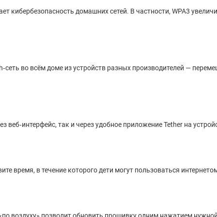
т кибербезопасность домашних сетей. В частности, WPA3 увеличив
h‑сеть во всём доме из устройств разных производителей — перем
з веб‑интерфейс, так и через удобное приложение Tether на устройс
ите время, в течение которого дети могут пользоваться интернетом,
«по воздуху» позволит обновить прошивку одним нажатием нужной