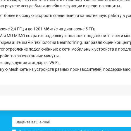
на роутере всегда были новейшие функции и средства защиты.
ет более высокую скорость соединения и качественную работу в у
азоне 2,4 ГГц и до 1201 Мбит/с на диапазоне 5 ГГц.
 и MU-MIMO сократят задержку и позволят подключить к сети мно
тырём антеннам и технологии Beamforming, направляющей концент
гопотребление подключённых к сети мобильных устройств и продл
тройство за считанные минуты.
 предыдущие стандарты Wi‑Fi.
ную Mesh‑сеть из устройств разных производителей, поддерживаю