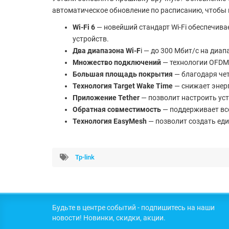
автоматическое обновление по расписанию, чтобы 
Wi-Fi 6
— новейший стандарт Wi-Fi обеспечива
устройств.
Два диапазона Wi-F
i — до 300 Мбит/с на диап
Множество подключений
— технологии OFDMA
Большая площадь покрытия
— благодаря че
Технология Target Wake Time
— снижает энер
Приложение Tether
— позволит настроить ус
Обратная совместимость
— поддерживает все
Технология EasyMesh
— позволит создать еди
Tp-link
Будьте в центре событий - подпишитесь на наши
новости! Новинки, скидки, акции.