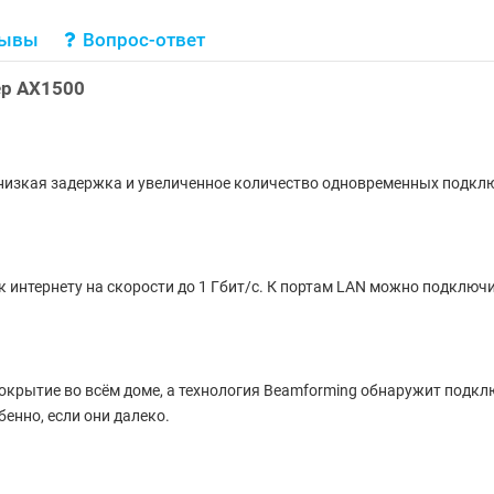
зывы
Вопрос-ответ
ер AX1500
, низкая задержка и увеличенное количество одновременных подкл
к интернету на скорости до 1 Гбит/с. К портам LAN можно подключ
окрытие во всём доме, а технология Beamforming обнаружит подкл
енно, если они далеко.