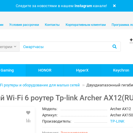
Следите за новостями в нашем
Instagram
канале!
ии
Условия рассрочки
Контакты
Корпоративным клиентам
Программа л
+
тегории
 Gaming
HONOR
HyperX
Keychron
-Fi роутеры и оборудование для малых сетей
Двухдиапазонный гигабитн
i‑Fi 6 роутер Tp-link Archer AX12(RU
Модель:
Archer AX12
Артикул:
Archer AX150
Производитель:
TP-LINK
Заканчивается