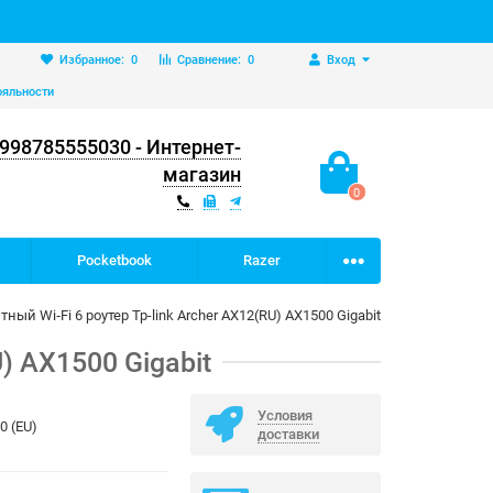
Избранное:
0
Сравнение:
0
Вход
ояльности
998785555030 - Интернет-
магазин
0
Pocketbook
Razer
ый Wi‑Fi 6 роутер Tp-link Archer AX12(RU) AX1500 Gigabit
) AX1500 Gigabit
Условия
0 (EU)
доставки