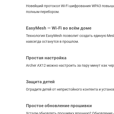
Новейший протокол Wi-Fi шифрования WPA3 повышае
полным перебором.
EasyMesh — Wi‑Fi во всём доме
Технология EasyMesh позволит создать единую Mes
навсегда останутся в прошлом.
Простая настройка
Archer AX12 можно настроить за пару минут как чере
Защита детей
Оградите детей от непристойного контента и установ
Простое обновление прошивки
Устали обновлять прошивку вручную? Обновление 