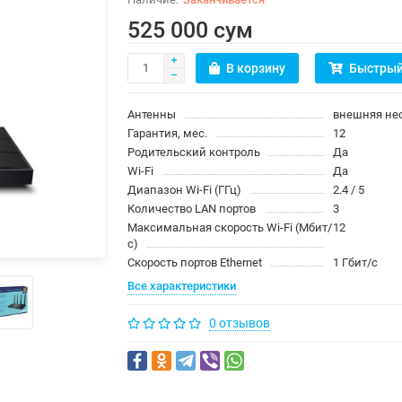
525 000 сум
В корзину
Быстрый
Антенны
внешняя не
Гарантия, мес.
12
Родительский контроль
Да
Wi-Fi
Да
Диапазон Wi-Fi (ГГц)
2.4 / 5
Количество LAN портов
3
Максимальная скорость Wi-Fi (Мбит/
12
с)
Скорость портов Ethernet
1 Гбит/с
Все характеристики
0 отзывов