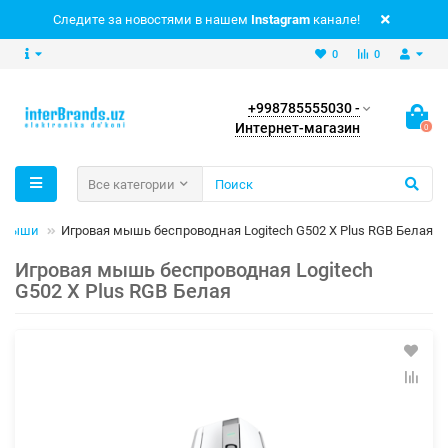
Следите за новостями в нашем
Instagram
канале!
0
0
+998785555030 -
Интернет-магазин
0
Все категории
 мыши
Игровая мышь беспроводная Logitech G502 X Plus RGB Белая
Игровая мышь беспроводная Logitech
G502 X Plus RGB Белая