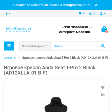
Следите за новостями в нашем
Instagram
канале!
0
0
+998785555030 -
Интернет-магазин
0
Все категории
 и кокпиты
Игровое кресло Anda Seat T-Pro 2 Black (AD12XLLA-01 B-F)
Игровое кресло Anda Seat T-Pro 2 Black
(AD12XLLA-01 B-F)