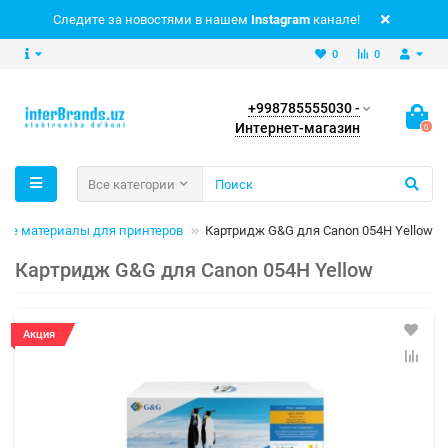
Следите за новостями в нашем
Instagram
канале!
0
0
+998785555030 -
Интернет-магазин
0
Все категории
ые материалы для принтеров
Картридж G&G для Canon 054H Yellow
Картридж G&G для Canon 054H Yellow
Акция