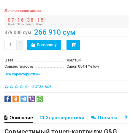
До окончания акции:
0
7
1
6
3
8
1
5
:
:
:
Дней
Часов
Минут
Секунд
266 910 сум
379 000 сум
В корзину
Цвет
Желтый
Совместимость
Canon 054H Yellow
Все характеристики
0 отзывов
Описание
Характеристики
Отзывы
В
Совместимый тонер-картридж G&G