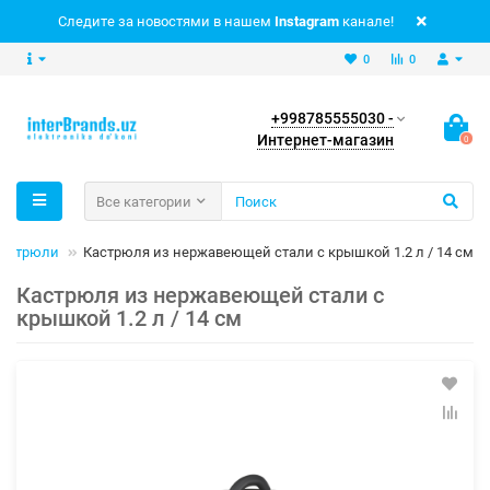
Следите за новостями в нашем
Instagram
канале!
0
0
+998785555030 -
Интернет-магазин
0
Все категории
астрюли
Кастрюля из нержавеющей стали с крышкой 1.2 л / 14 см
Кастрюля из нержавеющей стали с
крышкой 1.2 л / 14 см