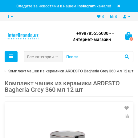
Следите за новостями в нашем
Instagram
канале!
0
0
+998785555030 -
Интернет-магазин
0
Все категории
а
Комплект чашек из керамики ARDESTO Bagheria Grey 360 мл 12 шт
Комплект чашек из керамики ARDESTO
Bagheria Grey 360 мл 12 шт