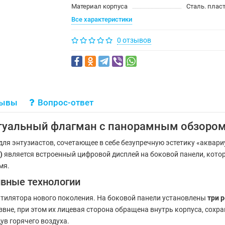
Материал корпуса
Сталь. плас
Все характеристики
0 отзывов
зывы
Вопрос-ответ
ктуальный флагман с панорамным обзоро
для энтузиастов, сочетающее в себе безупречную эстетику «аквар
)
является встроенный цифровой дисплей на боковой панели, кото
мя.
вные технологии
нтилятора нового поколения. На боковой панели установлены
три 
не, при этом их лицевая сторона обращена внутрь корпуса, сохра
в горячего воздуха.