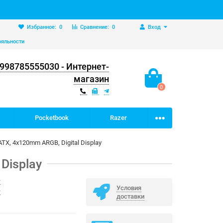
Избранное:
0
Сравнение:
0
Вход
ояльности
998785555030 - Интернет-
магазин
0
Pocketbook
Razer
ATX, 4x120mm ARGB, Digital Display
Display
K
Условия
K
доставки