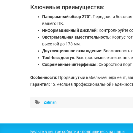
Ключевые преимущества:
Панорамный обзор 270°:
Передняя и боковая 
вашего ПК.
Информационный дисплей:
Контролируйте со
Экстремальная вместительность:
Корпус гот
высотой до 178 мм.
Двухсекционное охлаждение:
Возможность од
Tool-less доступ:
Быстросъемные стеклянные п
Современные интерфейсы:
Скоростной порт
Особенности:
Продвинутый кабель-менеджмент, защ
Гарантия:
12 месяцев профессиональной надежност
Zalman
Будьте в центре событий - подпишитесь на наши