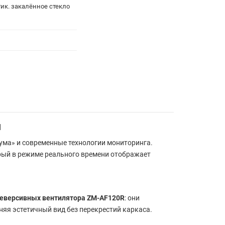
тик. закалённое стекло
м
иума» и современные технологии мониторинга.
рый в режиме реального времени отображает
реверсивных вентилятора ZM-AF120R
: они
няя эстетичный вид без перекрестий каркаса.