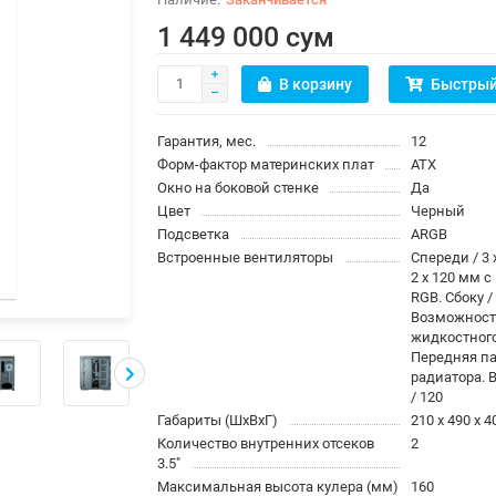
1 449 000 сум
В корзину
Быстрый
Гарантия, мес.
12
Форм-фактор материнских плат
ATX
Окно на боковой стенке
Да
Цвет
Черный
Подсветка
ARGB
Встроенные вентиляторы
Спереди / 3 
2 x 120 мм с
RGB. Сбоку /
Возможност
жидкостног
Передняя па
радиатора. В
/ 120
Габариты (ШхВхГ)
210 x 490 x 4
Количество внутренних отсеков
2
3.5"
Максимальная высота кулера (мм)
160