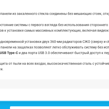
панели из закаленного стекла соединены без мешающих стоек, от
стояние системы с первого взгляда без использования стороннего
ов к установке самых массивных комплектующих, включая видео
новременной установки двух 360-мм радиаторов СЖО (сверху и сб
анели на защелках позволяют легко обслуживать систему без ис
USB Type-C
и два порта USB 3.0 обеспечивают быстрый доступ к пе
ита от пыли на всех входах, высококачественная сталь с устойч
и.