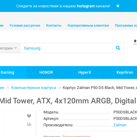
Следите за новостями в нашем
Instagram
канале!
ии
Условия рассрочки
Контакты
Корпоративным клиентам
Программа л
+
тегории
 Gaming
HONOR
HyperX
Keychron
ие
Компьютерные корпуса
Корпус Zalman P50 DS Black, Mid Tower, 
Mid Tower, ATX, 4x120mm ARGB, Digital 
Модель:
P50DSBLAC
Артикул:
P50DSBLAC
Производитель:
Zalman
Заканчивается