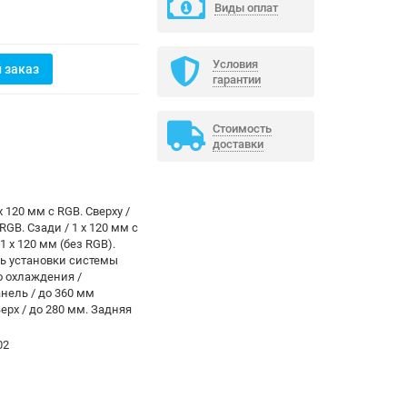
Виды оплат
Условия
 заказ
гарантии
Стоимость
доставки
x 120 мм с RGB. Сверxу /
 RGB. Сзади / 1 x 120 мм с
 1 x 120 мм (без RGB).
ь установки системы
о охлаждения /
нель / до 360 мм
ерx / до 280 мм. Задняя
02