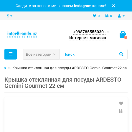
Следите за новостями в нашем
Instagram
канале!
0
0
+998785555030 -
Интернет-магазин
0
Все категории
уда
Крышка стеклянная для посуды ARDESTO Gemini Gourmet 22 см
Крышка стеклянная для посуды ARDESTO
Gemini Gourmet 22 см