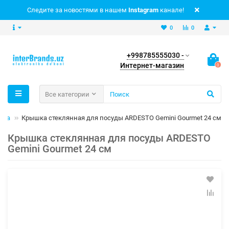
Следите за новостями в нашем
Instagram
канале!
0
0
+998785555030 -
Интернет-магазин
0
Все категории
уда
Крышка стеклянная для посуды ARDESTO Gemini Gourmet 24 см
Крышка стеклянная для посуды ARDESTO
Gemini Gourmet 24 см