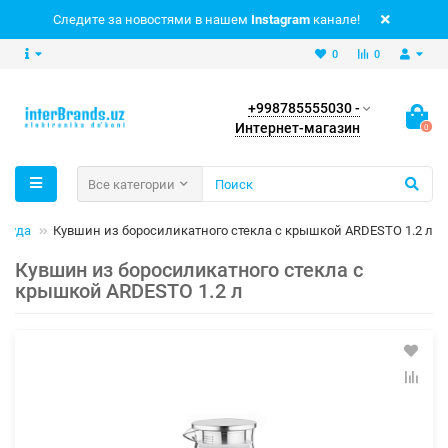
Следите за новостями в нашем
Instagram
канале!
0
0
+998785555030 -
Интернет-магазин
0
Все категории
осуда
Кувшин из боросиликатного стекла с крышкой ARDESTO 1.2 л
Кувшин из боросиликатного стекла с
крышкой ARDESTO 1.2 л