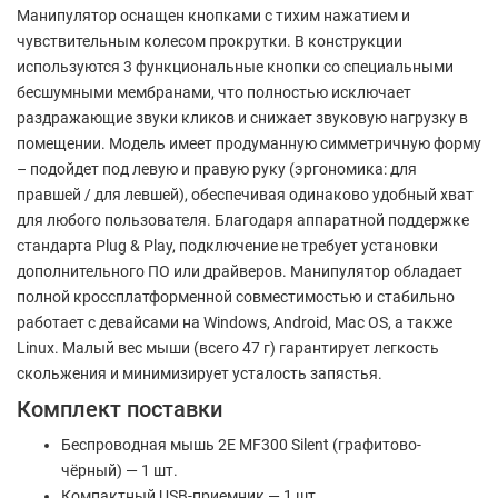
Манипулятор оснащен кнопками с тихим нажатием и
чувствительным колесом прокрутки. В конструкции
используются 3 функциональные кнопки со специальными
бесшумными мембранами, что полностью исключает
раздражающие звуки кликов и снижает звуковую нагрузку в
помещении. Модель имеет продуманную симметричную форму
– подойдет под левую и правую руку (эргономика: для
правшей / для левшей), обеспечивая одинаково удобный хват
для любого пользователя. Благодаря аппаратной поддержке
стандарта Plug & Play, подключение не требует установки
дополнительного ПО или драйверов. Манипулятор обладает
полной кроссплатформенной совместимостью и стабильно
работает с девайсами на Windows, Android, Mac OS, а также
Linux. Малый вес мыши (всего 47 г) гарантирует легкость
скольжения и минимизирует усталость запястья.
Комплект поставки
Беспроводная мышь 2E MF300 Silent (графитово-
чёрный) — 1 шт.
Компактный USB-приемник — 1 шт.