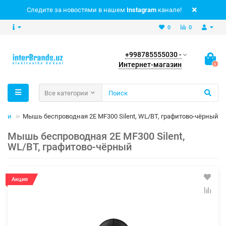
Следите за новостями в нашем
Instagram
канале!
0
0
+998785555030 -
Интернет-магазин
0
Все категории
ыши
Мышь беспроводная 2E MF300 Silent, WL/BT, графитово-чёрный
Мышь беспроводная 2E MF300 Silent,
WL/BT, графитово-чёрный
Акция