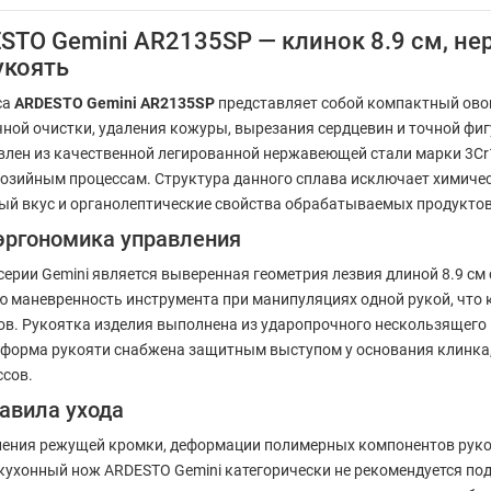
TO Gemini AR2135SP — клинок 8.9 см, не
укоять
са
ARDESTO Gemini AR2135SP
представляет собой компактный ово
чной очистки, удаления кожуры, вырезания сердцевин и точной фи
товлен из качественной легированной нержавеющей стали марки 3
ррозийным процессам. Структура данного сплава исключает химиче
ный вкус и органолептические свойства обрабатываемых продуктов
эргономика управления
рии Gemini является выверенная геометрия лезвия длиной 8.9 см
маневренность инструмента при манипуляциях одной рукой, что к
тов. Рукоятка изделия выполнена из ударопрочного нескользящего
 форма рукояти снабжена защитным выступом у основания клинка
ссов.
авила ухода
ения режущей кромки, деформации полимерных компонентов рукоя
кухонный нож ARDESTO Gemini категорически не рекомендуется по