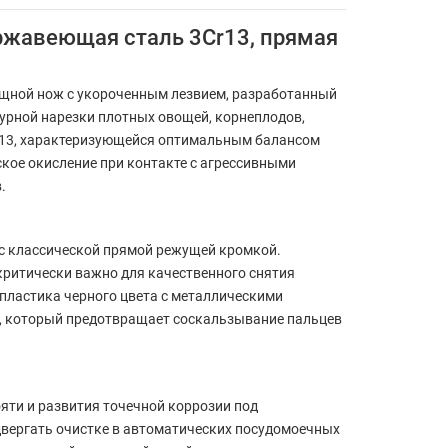
ржавеющая сталь 3Cr13, прямая
щной нож с укороченным лезвием, разработанный
гурной нарезки плотных овощей, корнеплодов,
Cr13, характеризующейся оптимальным балансом
ское окисление при контакте с агрессивными
.
 с классической прямой режущей кромкой.
ритически важно для качественного снятия
 пластика черного цвета с металлическими
, который предотвращает соскальзывание пальцев
ти и развития точечной коррозии под
двергать очистке в автоматических посудомоечных