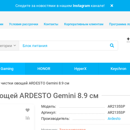
Следите за новостями в нашем
Instagram
канале!
ии
Условия рассрочки
Контакты
Корпоративным клиентам
Программа л
+
тегории
 Gaming
HONOR
HyperX
Keychron
 чистки овощей ARDESTO Gemini 8.9 см
ощей ARDESTO Gemini 8.9 см
Модель:
AR2135SP
Артикул:
AR2135SP
Производитель:
Ardesto
Заканчивается