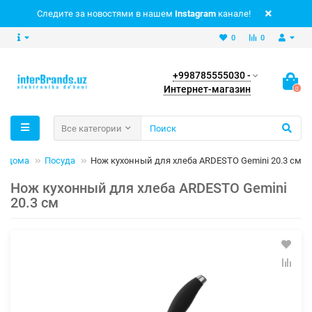
Следите за новостями в нашем
Instagram
канале!
0
0
+998785555030 -
Интернет-магазин
0
Все категории
я дома
Посуда
Нож кухонный для хлеба ARDESTO Gemini 20.3 см
Нож кухонный для хлеба ARDESTO Gemini
20.3 см