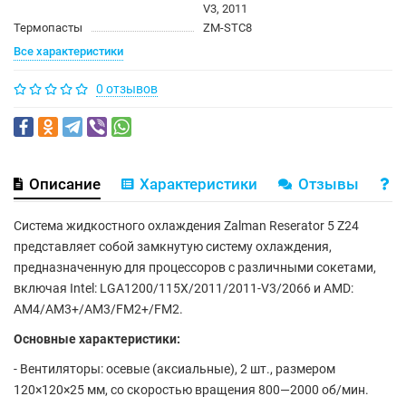
V3, 2011
Термопасты
ZM-STC8
Все характеристики
0 отзывов
Описание
Характеристики
Отзывы
В
Система жидкостного охлаждения Zalman Reserator 5 Z24
представляет собой замкнутую систему охлаждения,
предназначенную для процессоров с различными сокетами,
включая Intel: LGA1200/115X/2011/2011-V3/2066 и AMD:
AM4/AM3+/AM3/FM2+/FM2.
Основные характеристики:
- Вентиляторы: осевые (аксиальные), 2 шт., размером
120×120×25 мм, со скоростью вращения 800—2000 об/мин.