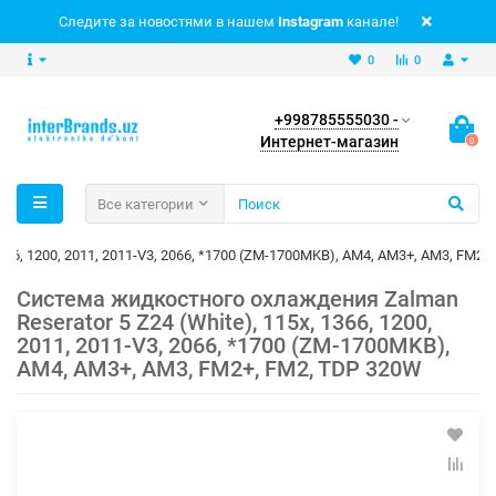
Следите за новостями в нашем
Instagram
канале!
0
0
+998785555030 -
Интернет-магазин
0
Все категории
366, 1200, 2011, 2011-V3, 2066, *1700 (ZM-1700MKB), AM4, AM3+, AM3, FM2+
Система жидкостного охлаждения Zalman
Reserator 5 Z24 (White), 115x, 1366, 1200,
2011, 2011-V3, 2066, *1700 (ZM-1700MKB),
AM4, AM3+, AM3, FM2+, FM2, TDP 320W