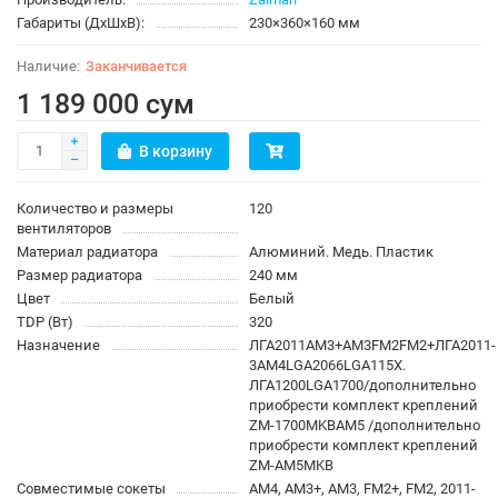
Габариты (ДхШхВ):
230×360×160 мм
Заканчивается
1 189 000 сум
В корзину
Количество и размеры
120
вентиляторов
Материал радиатора
Алюминий. Медь. Пластик
Размер радиатора
240 мм
Цвет
Белый
TDP (Вт)
320
Назначение
ЛГА2011АМ3+АМ3FM2FM2+ЛГА2011-
3АМ4LGA2066LGA115X.
ЛГА1200LGA1700/дополнительно
приобрести комплект креплений
ZM-1700MKBAM5 /дополнительно
приобрести комплект креплений
ZM-AM5MKB
Совместимые сокеты
AM4, AM3+, AM3, FM2+, FM2, 2011-