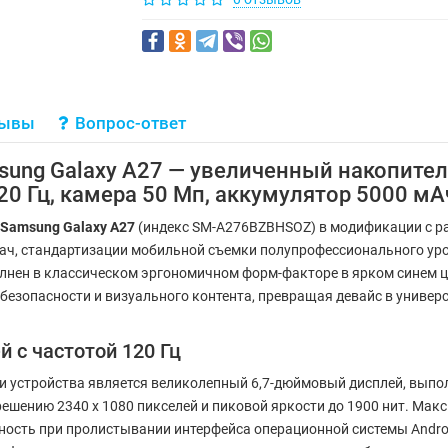
зывы
Вопрос-ответ
ng Galaxy A27 — увеличенный накопитель
20 Гц, камера 50 Мп, аккумулятор 5000 мА
Samsung Galaxy A27
(индекс SM-A276BZBHSOZ) в модификации с р
ч, стандартизации мобильной съемки полупрофессионального уров
олнен в классическом эргономичном форм-факторе в ярком синем ц
безопасности и визуального контента, превращая девайс в универ
 с частотой 120 Гц
 устройства является великолепный 6,7-дюймовый дисплей, выпо
ешению 2340 x 1080 пикселей и пиковой яркости до 1900 нит. Мак
авность при пролистывании интерфейса операционной системы Andr