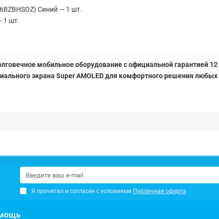
6BZBHSOZ) Синий — 1 шт.
 1 шт.
долговечное мобильное оборудование с официальной гарантией 1
емиального экрана Super AMOLED для комфортного решения любых
Я прочитал и согласен с условиями
Публичная оферта
мощь