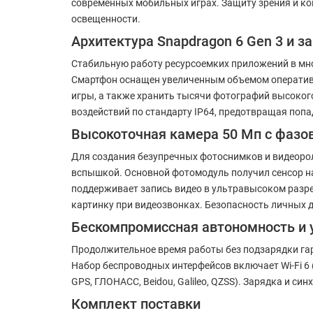
современных мобильных играх. Защиту зрения и к
освещенности.
Архитектура Snapdragon 6 Gen 3 и 
Стабильную работу ресурсоемких приложений в мн
Смартфон оснащен увеличенным объемом оперативно
игры, а также хранить тысячи фотографий высоког
воздействий по стандарту IP64, предотвращая попа
Высокоточная камера 50 Мп с фаз
Для создания безупречных фотоснимков и видеорол
вспышкой. Основной фотомодуль получил сенсор н
поддерживает запись видео в ультравысоком разре
картинку при видеозвонках. Безопасность личных 
Бескомпромиссная автономность и
Продолжительное время работы без подзарядки га
Набор беспроводных интерфейсов включает Wi-Fi 6 (
GPS, ГЛОНАСС, Beidou, Galileo, QZSS). Зарядка и с
Комплект поставки