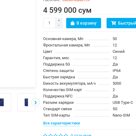
4 599 000 сум
В корзину
Быстрый
Основная камера, Мп
50
Фронтальная камера, Мп
12
Цвет
Синий
Гарантия, мес.
12
Поддержка 5G
Да
Степень защиты
IP64
Быстрая зарядка
Да
Емкость аккумулятора, мА·ч
5000
Количество SIM-карт
2
Поддержка NFC
Да
Разъем зарядки
USB Type-C
Стандарт связи
5G
Тип SIM-карты
Nano-SIM
Все характеристики
0 отзывов