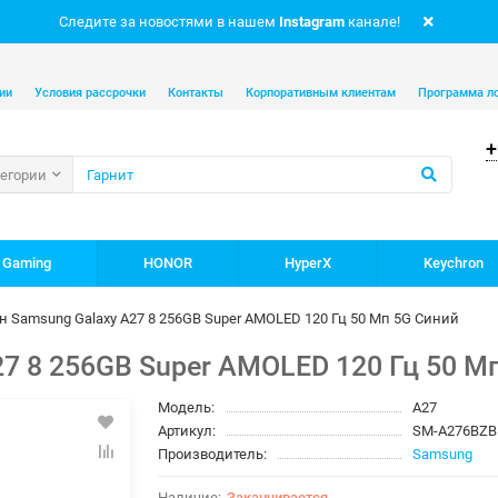
Следите за новостями в нашем
Instagram
канале!
ии
Условия рассрочки
Контакты
Корпоративным клиентам
Программа л
+
тегории
 Gaming
HONOR
HyperX
Keychron
н Samsung Galaxy A27 8 256GB Super AMOLED 120 Гц 50 Мп 5G Синий
7 8 256GB Super AMOLED 120 Гц 50 М
Модель:
A27
Артикул:
SM-A276BZ
Производитель:
Samsung
Заканчивается