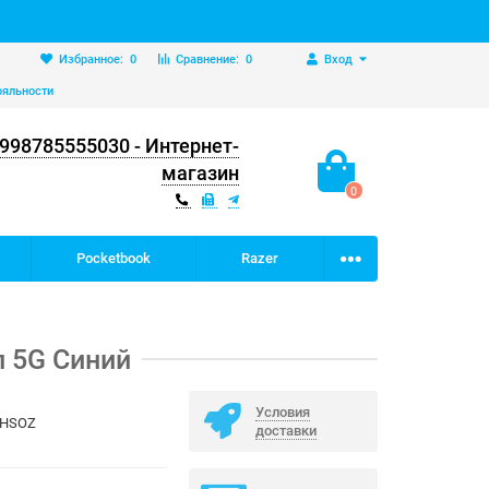
Избранное:
0
Сравнение:
0
Вход
ояльности
998785555030 - Интернет-
магазин
0
Pocketbook
Razer
п 5G Синий
Условия
BHSOZ
доставки