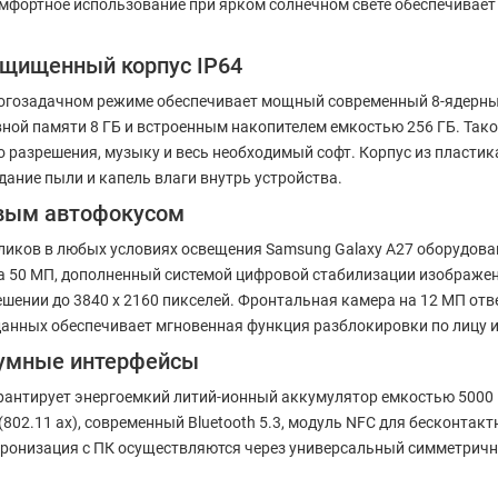
омфортное использование при ярком солнечном свете обеспечивае
защищенный корпус IP64
огозадачном режиме обеспечивает мощный современный 8-ядерный
й памяти 8 ГБ и встроенным накопителем емкостью 256 ГБ. Такой
о разрешения, музыку и весь необходимый софт. Корпус из пластик
дание пыли и капель влаги внутрь устройства.
овым автофокусом
иков в любых условиях освещения Samsung Galaxy A27 оборудован
а 50 МП, дополненный системой цифровой стабилизации изображ
шении до 3840 x 2160 пикселей. Фронтальная камера на 12 МП отв
данных обеспечивает мгновенная функция разблокировки по лицу и
 умные интерфейсы
рантирует энергоемкий литий-ионный аккумулятор емкостью 5000 
802.11 ax), современный Bluetooth 5.3, модуль NFC для бесконтак
инхронизация с ПК осуществляются через универсальный симметричн