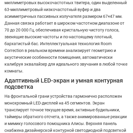
миллиметровых высокочастотных твитера, один выделенный
63-миллиметровый низкочастотный вуфер и два
асимметричных пассивных излучателя размером 67×47 мм.
Данная связка работает в широком частотном диапазоне от
70 до 20 000 Гц, обеспечивая кристальную чистоту голоса,
звенящие высокие частоты и по-настоящему плотный,
бархатистый бас. Интеллектуальная технология Room
Correction в реальном времени анализирует геометрию и
акустические особенности помещения, автоматически
калибруя эквалайзер для идеального звучания в любой точке
комнаты.
Адаптивный LED-экран и умная контурная
подсветка
На фронтальной грани устройства гармонично расположен
монохромный LED-дисплей на 45 сегментов. Экран
транслирует точное текущее время, активные будильники,
таймеры обратного отсчета, а также анимированные реакции
и мимику голосового помощника Алисы. Верхняя панель
снабжена дизайнерской контурной светодиодной подсветкой