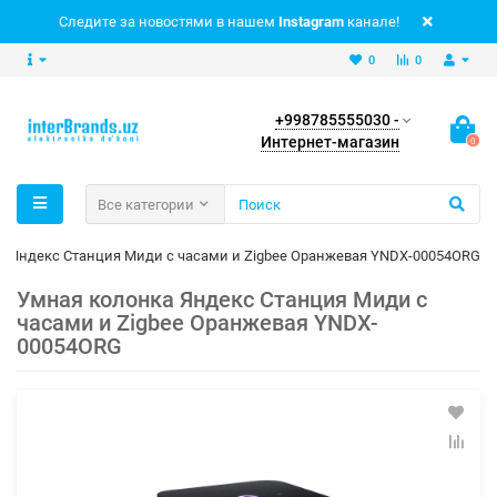
Следите за новостями в нашем
Instagram
канале!
0
0
+998785555030 -
Интернет-магазин
0
Все категории
а Яндекс Станция Миди с часами и Zigbee Оранжевая YNDX-00054ORG
Умная колонка Яндекс Станция Миди с
часами и Zigbee Оранжевая YNDX-
00054ORG