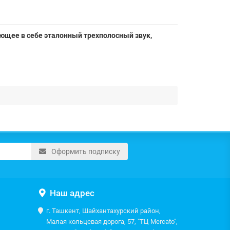
ющее в себе эталонный трехполосный звук,
Оформить подписку
Наш адрес
г. Ташкент, Шайхантахурский район,
Малая кольцевая дорога, 57, "ТЦ Mercato",