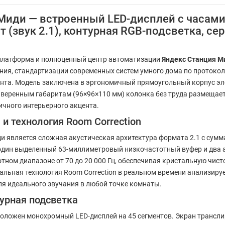
Миди — встроенный LED-дисплей с часами
т (звук 2.1), контурная RGB-подсветка, се
латформа и полноценный центр автоматизации
Яндекс Станция М
ния, стандартизации современных систем умного дома по протокола
нта. Модель заключена в эргономичный прямоугольный корпус эле
веренным габаритам (96×96×110 мм) колонка без труда размещаетс
ичного интерьерного акцента.
и технология Room Correction
является сложная акустическая архитектура формата 2.1 с сумм
один выделенный 63-миллиметровый низкочастотный вуфер и два
тном диапазоне от 70 до 20 000 Гц, обеспечивая кристальную чисто
альная технология Room Correction в реальном времени анализиру
я идеального звучания в любой точке комнаты.
урная подсветка
оложен монохромный LED-дисплей на 45 сегментов. Экран транслир