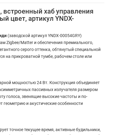
, встроенный хаб управления
рый цвет, артикул YNDX-
иди
(заводской артикул YNDX-00054GRY)
м Zigbee/Matter и обеспечения премиального,
гантного серого оттенка, обтянутый специальной
я на прикроватной тумбе, рабочем столе или
арной мощностью 24 Вт. Конструкция объединяет
 асимметричных пассивных излучателя размером
ту голоса, звенящие высокие частоты и по-
ет геометрию и акустические особенности
ует точное текущее время, активные будильники,