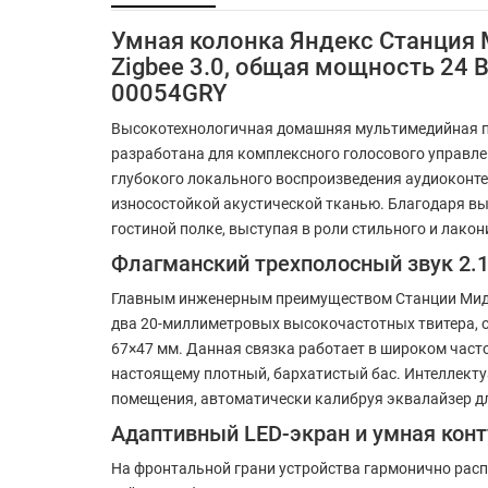
Умная колонка Яндекс Станция 
Zigbee 3.0, общая мощность 24 В
00054GRY
Высокотехнологичная домашняя мультимедийная п
разработана для комплексного голосового управле
глубокого локального воспроизведения аудиоконте
износостойкой акустической тканью. Благодаря вы
гостиной полке, выступая в роли стильного и лакон
Флагманский трехполосный звук 2.1 
Главным инженерным преимуществом Станции Миди 
два 20-миллиметровых высокочастотных твитера, 
67×47 мм. Данная связка работает в широком часто
настоящему плотный, бархатистый бас. Интеллекту
помещения, автоматически калибруя эквалайзер дл
Адаптивный LED-экран и умная конт
На фронтальной грани устройства гармонично расп