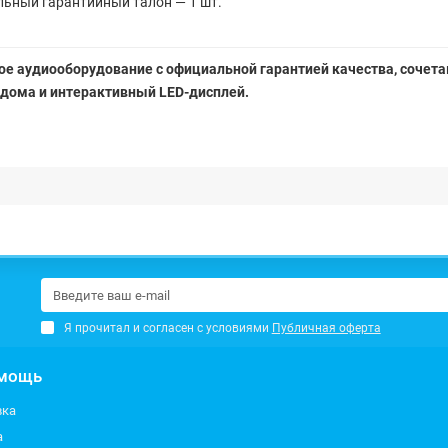
льный гарантийный талон — 1 шт.
ое аудиооборудование с официальной гарантией качества, сочета
 дома и интерактивный LED-дисплей.
Я прочитал и согласен с условиями
Публичная оферта
мощь
вка
а