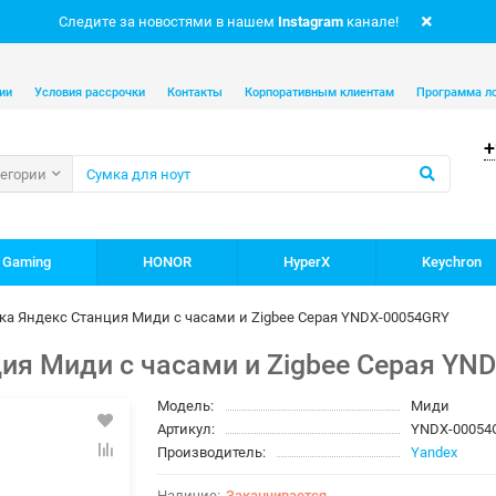
Следите за новостями в нашем
Instagram
канале!
ии
Условия рассрочки
Контакты
Корпоративным клиентам
Программа л
+
тегории
 Gaming
HONOR
HyperX
Keychron
ка Яндекс Станция Миди с часами и Zigbee Серая YNDX-00054GRY
ия Миди с часами и Zigbee Серая YN
Модель:
Миди
Артикул:
YNDX-00054
Производитель:
Yandex
Заканчивается