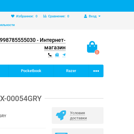
Избранное:
0
Сравнение:
0
Вход
ояльности
998785555030 - Интернет-
магазин
0
Pocketbook
Razer
DX-00054GRY
Условия
GRY
доставки