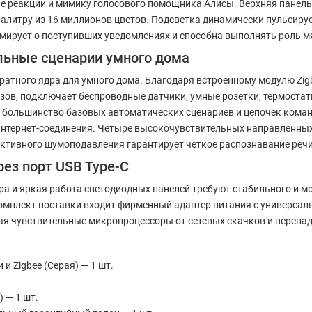
ые реакции и мимику голосового помощника Алисы. Верхняя панел
алитру из 16 миллионов цветов. Подсветка динамически пульсируе
мирует о поступивших уведомлениях и способна выполнять роль м
льные сценарии умного дома
ратного ядра для умного дома. Благодаря встроенному модулю Zigb
зов, подключает беспроводные датчики, умные розетки, термоста
: большинство базовых автоматических сценариев и цепочек кома
интернет-соединения. Четыре высокочувствительных направленны
 активного шумоподавления гарантирует четкое распознавание реч
ез порт USB Type-C
а и яркая работа светодиодных панелей требуют стабильного и м
омплект поставки входит фирменный адаптер питания с универсал
ая чувствительные микропроцессоры от сетевых скачков и перепа
и Zigbee (Серая) — 1 шт.
 — 1 шт.