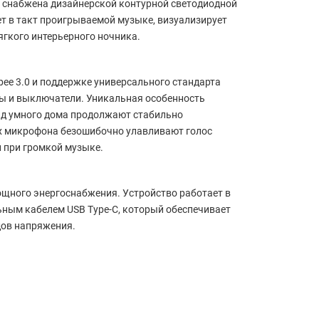
ь снабжена дизайнерской контурной светодиодной
т в такт проигрываемой музыке, визуализирует
ягкого интерьерного ночника.
ee 3.0 и поддержке универсального стандарта
ты и выключатели. Уникальная особенность
нд умного дома продолжают стабильно
х микрофона безошибочно улавливают голос
и при громкой музыке.
ощного энергоснабжения. Устройство работает в
ьным кабелем USB Type-C, который обеспечивает
дов напряжения.