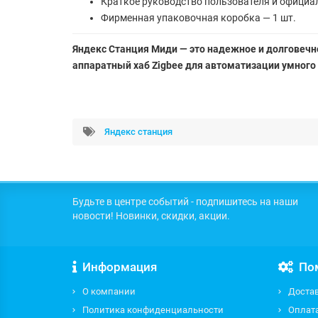
Краткое руководство пользователя и официа
Фирменная упаковочная коробка — 1 шт.
Яндекс Станция Миди — это надежное и долговечн
аппаратный хаб Zigbee для автоматизации умного
Яндекс станция
Будьте в центре событий - подпишитесь на наши
новости! Новинки, скидки, акции.
Информация
По
О компании
Доста
Политика конфиденциальности
Оплат