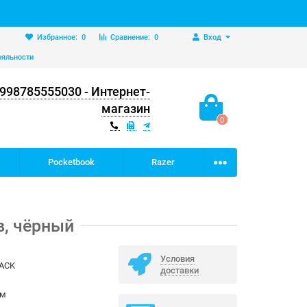
Избранное:
0
Сравнение:
0
Вход
ояльности
998785555030 - Интернет-
магазин
0
Pocketbook
Razer
в, чёрный
Условия
ACK
доставки
мм