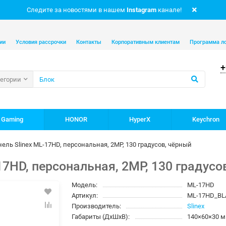
Следите за новостями в нашем
Instagram
канале!
ии
Условия рассрочки
Контакты
Корпоративным клиентам
Программа л
+
тегории
 Gaming
HONOR
HyperX
Keychron
ль Slinex ML-17HD, персональная, 2MP, 130 градусов, чёрный
7HD, персональная, 2MP, 130 градусо
Модель:
ML-17HD
Артикул:
ML-17HD_BL
Производитель:
Slinex
Габариты (ДхШхВ):
140×60×30 