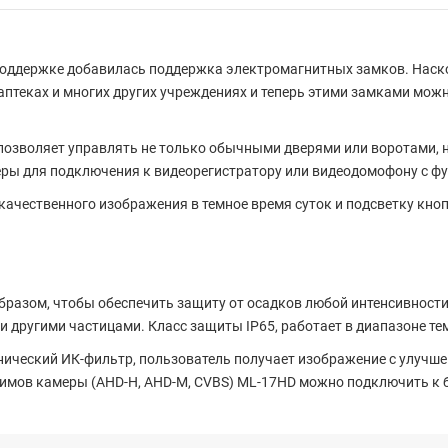
 поддержке добавилась поддержка электромагнитных замков. Наск
 аптеках и многих других учреждениях и теперь этими замками мо
то позволяет управлять не только обычными дверями или воротами
ры для подключения к видеорегистратору или видеодомофону с фу
качественного изображения в темное время суток и подсветку кно
разом, чтобы обеспечить защиту от осадков любой интенсивности
 другими частицами. Класс защиты IP65, работает в диапазоне тем
ический ИК-фильтр, пользователь получает изображение с улучше
имов камеры (AHD-H, AHD-M, CVBS) ML-17HD можно подключить к 