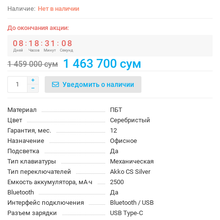
Нет в наличии
До окончания акции:
0
8
1
8
3
1
0
7
:
:
:
Дней
Часов
Минут
Секунд
1 463 700 сум
1 459 000 сум
Уведомить о наличии
Материал
ПБТ
Цвет
Серебристый
Гарантия, мес.
12
Назначение
Офисное
Подсветка
Да
Тип клавиатуры
Механическая
Тип переключателей
Akko CS Silver
Емкость аккумулятора, мА·ч
2500
Bluetooth
Да
Интерфейс подключения
Bluetooth / USB
Разъем зарядки
USB Type-C