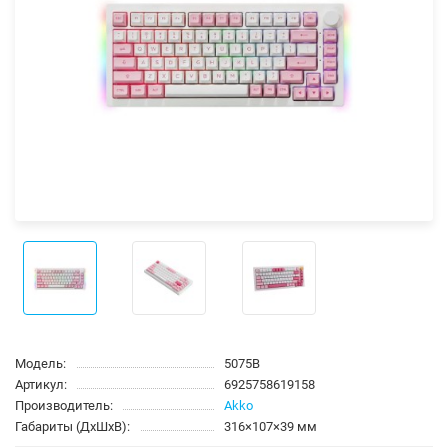
Модель:
5075B
Артикул:
6925758619158
Производитель:
Akko
Габариты (ДхШхВ):
316×107×39 мм