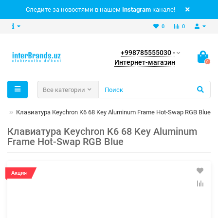
Следите за новостями в нашем
Instagram
канале!
0
0
+998785555030 -
Интернет-магазин
0
Все категории
ры
Клавиатура Keychron K6 68 Key Aluminum Frame Hot-Swap RGB Blue
Клавиатура Keychron K6 68 Key Aluminum
Frame Hot-Swap RGB Blue
Акция