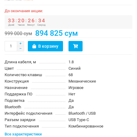
До окончания акции:
3
3
2
0
2
6
3
4
:
:
:
Дней
Часов
Минут
Секунд
894 825 сум
999 000 сум
В корзину
Длина кабеля, м
1.8
Цвет
Синий
Количество клавиш
68
Конструкция
Механические
Назначение
Игровое
Поддержка ПО
Нет
Подсветка
Да
Bluetooth
Да
Интерфейс подключения
Bluetooth / USB
Разъем зарядки
USB Type-C
Тип подключения
Комбинированное
Все характеристики