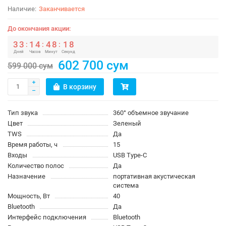
Заканчивается
До окончания акции:
3
3
1
4
4
8
1
8
:
:
:
Дней
Часов
Минут
Секунд
602 700 сум
599 000 сум
В корзину
Тип звука
360° объемное звучание
Цвет
Зеленый
TWS
Да
Время работы, ч
15
Входы
USB Type-C
Количество полос
Да
Назначение
портативная акустическая
система
Мощность, Вт
40
Bluetooth
Да
Интерфейс подключения
Bluetooth