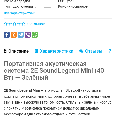
Разъем зарядки
USB Type-C
Тип подключения
Комбинированное
Все характеристики
0 отзывов
Описание
Характеристики
Отзывы
В
Портативная акустическая
система 2E SoundLegend Mini (40
Вт) — Зелёный
2E SoundLegend Mini
— это мощная Bluetooth-акустика в
компактном исполнении, которая сочетает в себе энергичное
звучание и высокую автономность. Стильный зеленый корпус
с приятным
soft-touch
покрытием делает её идеальным
аксессуаром для активного отдыха и путешествий.