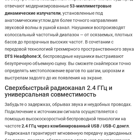
отвечают модернизированные
53-миллиметровые
динамические излучатели
, установленные под
анатомическим углом для более точного направления
звуковой волны в ушной канал. Наушники воспроизводят
колоссальный частотный диапазон — от осязаемых, плотных
басов до прозрачных высоких частот. В сочетании с
передовой технологией трехмерного пространственного звука
DTS Headphone:X
, беспроводные наушники выстраивают
безупречную объемную сцену. Вы сможете снайперски точно
определять местоположение врагов по шагам, шорохам и
выстрелам задолго до их появления на экране.
Сверхбыстрый радиоканал 2.4 ГГц и
универсальная совместимость
Забудьте о задержках, обрывах звука и неудобных проводах.
Подключение к источникам сигнала осуществляется с
помощью высокоскоростной беспроводной технологии на
частоте
2.4 ГГц через комбинированный USB / USB-C донгл
.
Радиоканал гарантирует мгновенную передачу аудиоданных