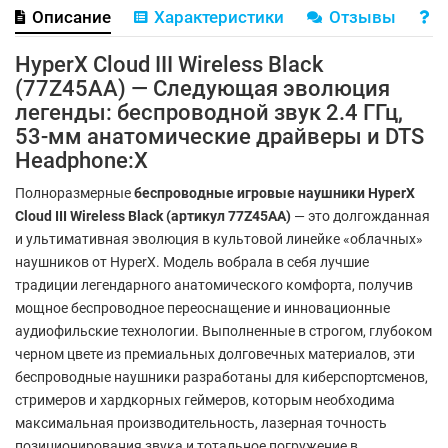
Описание
Характеристики
Отзывы
В
HyperX Cloud III Wireless Black
(77Z45AA) — Следующая эволюция
легенды: беспроводной звук 2.4 ГГц,
53-мм анатомические драйверы и DTS
Headphone:X
Полноразмерные
беспроводные игровые наушники HyperX
Cloud III Wireless Black (артикул 77Z45AA)
— это долгожданная
и ультимативная эволюция в культовой линейке «облачных»
наушников от HyperX. Модель вобрала в себя лучшие
традиции легендарного анатомического комфорта, получив
мощное беспроводное переоснащение и инновационные
аудиофильские технологии. Выполненные в строгом, глубоком
черном цвете из премиальных долговечных материалов, эти
беспроводные наушники разработаны для киберспортсменов,
стримеров и хардкорных геймеров, которым необходима
максимальная производительность, лазерная точность
позиционирования звука и тотальное погружение в