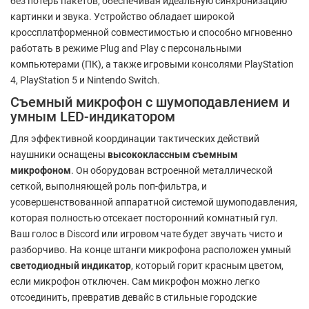
без потерь пакетов, обеспечивая идеальную синхронизацию
картинки и звука. Устройство обладает широкой
кроссплатформенной совместимостью и способно мгновенно
работать в режиме Plug and Play с персональными
компьютерами (ПК), а также игровыми консолями PlayStation
4, PlayStation 5 и Nintendo Switch.
Съемный микрофон с шумоподавлением и
умным LED-индикатором
Для эффективной координации тактических действий
наушники оснащены
высококлассным съемным
микрофоном
. Он оборудован встроенной металлической
сеткой, выполняющей роль поп-фильтра, и
усовершенствованной аппаратной системой шумоподавления,
которая полностью отсекает посторонний комнатный гул.
Ваш голос в Discord или игровом чате будет звучать чисто и
разборчиво. На конце штанги микрофона расположен умный
светодиодный индикатор
, который горит красным цветом,
если микрофон отключен. Сам микрофон можно легко
отсоединить, превратив девайс в стильные городские