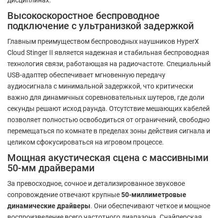
Высокоскоростное беспроводное
подключение с ультранизкой задержкой
Главным преимуществом беспроводных наушников HyperX
Cloud Stinger II является надежная и стабильная беспроводная
технология связи, работающая на радиочастоте. Специальный
USB-адаптер обеспечивает мгновенную передачу
аудиосигнала с минимальной задержкой, что критически
важно для динамичных соревновательных шутеров, где доли
секунды решают исход раунда. Отсутствие мешающих кабелей
позволяет полностью освободиться от ограничений, свободно
перемещаться по комнате в пределах зоны действия сигнала и
целиком сфокусироваться на игровом процессе.
Мощная акустическая сцена с массивными
50-мм драйверами
За превосходное, сочное и детализированное звуковое
сопровождение отвечают крупные
50-миллиметровые
динамические драйверы
. Они обеспечивают четкое и мощное
воспроизведение всего частотного диапазона. Снайперская