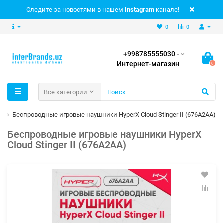
Следите за новостями в нашем
Instagram
канале!
0
0
+998785555030 -
Интернет-магазин
0
Все категории
и
Беспроводные игровые наушники HyperX Cloud Stinger II (676A2AA)
Беспроводные игровые наушники HyperX
Cloud Stinger II (676A2AA)