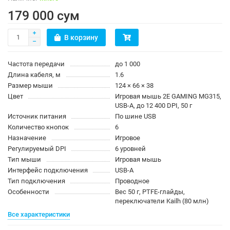
179 000 сум
В корзину
Частота передачи
до 1 000
Длина кабеля, м
1.6
Размер мыши
124 × 66 × 38
Цвет
Игровая мышь 2E GAMING MG315,
USB-A, до 12 400 DPI, 50 г
Источник питания
По шине USB
Количество кнопок
6
Назначение
Игровое
Регулируемый DPI
6 уровней
Тип мыши
Игровая мышь
Интерфейс подключения
USB-A
Тип подключения
Проводное
Особенности
Вес 50 г, PTFE-глайды,
переключатели Kailh (80 млн)
Все характеристики