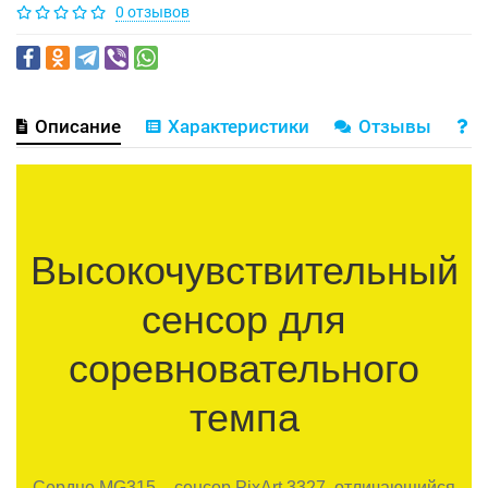
0 отзывов
Описание
Характеристики
Отзывы
В
Высокочувствительный
сенсор для
соревновательного
темпа
Сердце MG315 – сенсор PixArt 3327, отличающийся