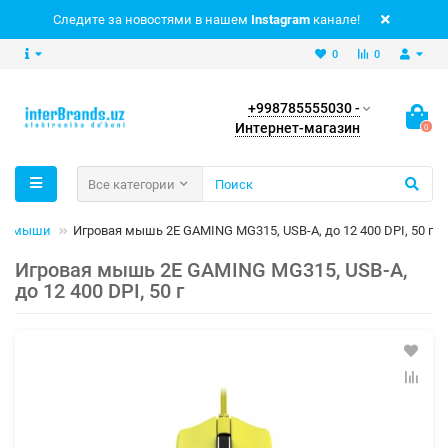
Следите за новостями в нашем
Instagram
канале!
0
0
+998785555030 -
Интернет-магазин
0
Все категории
ые мыши
Игровая мышь 2E GAMING MG315, USB-A, до 12 400 DPI, 50 г
Игровая мышь 2E GAMING MG315, USB-A,
до 12 400 DPI, 50 г