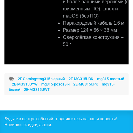
и более ранними версиями (с
фирменным ПО), Linux и
macOS (без ПО)
Паракордовый кабель 1,6 м
Размер 124 × 66 × 38 мм
Сверхлёгкая конструкция –
50 г
2E Gaming:::mg315-чёрный
2E-MG315UBK
mg315-желтый
2E-MG315UYW
mg315-розовый
2E-MG315UPK
mg315-
белый
2E-MG315UWT
Будьте в центре событий - подпишитесь на наши новости!
Новинки, скидки, акции.