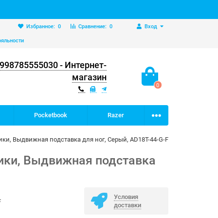
Избранное:
0
Сравнение:
0
Вход
ояльности
998785555030 - Интернет-
магазин
0
Pocketbook
Razer
ники, Выдвижная подставка для ног, Серый, AD18T-44-G-F
ники, Выдвижная подставка
Условия
F
доставки