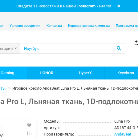
Следите за новостями в нашем
Instagram
канале!
ии
Условия рассрочки
Контакты
Корпоративным клиентам
Программа л
+
тегории
 Gaming
HONOR
HyperX
Keychron
иты
Игровое кресло AndaSeat Luna Pro L, Льняная ткань, 1D-подлокот
a Pro L, Льняная ткань, 1D-подлокот
Модель:
Luna Pro
Артикул:
AD18T-44-G-
Производитель:
AndaSeat