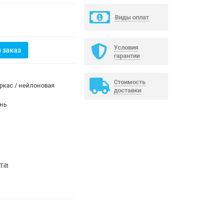
Виды оплат
Условия
 заказ
гарантии
Стоимость
ркас / нейлоновая
доставки
ань
Tilt