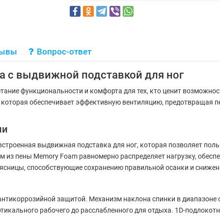
зывы
Вопрос-ответ
ка с выдвижной подставкой для ног
очетание функциональности и комфорта для тех, кто ценит возможно
, которая обеспечивает эффективную вентиляцию, предотвращая п
ли
встроенная выдвижная подставка для ног, которая позволяет поль
ем из пены Memory Foam равномерно распределяет нагрузку, обесп
оясницы, способствующие сохранению правильной осанки и снижен
антикоррозийной защитой. Механизм наклона спинки в диапазоне от
тикального рабочего до расслабленного для отдыха. 1D-подлокотн