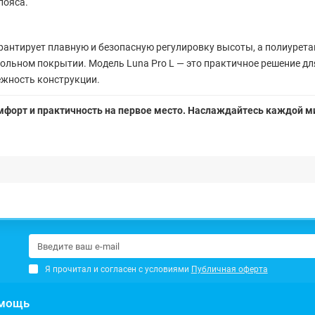
пояса.
рантирует плавную и безопасную регулировку высоты, а полиурет
польном покрытии. Модель Luna Pro L — это практичное решение д
ежность конструкции.
комфорт и практичность на первое место. Наслаждайтесь каждой ми
Я прочитал и согласен с условиями
Публичная оферта
мощь