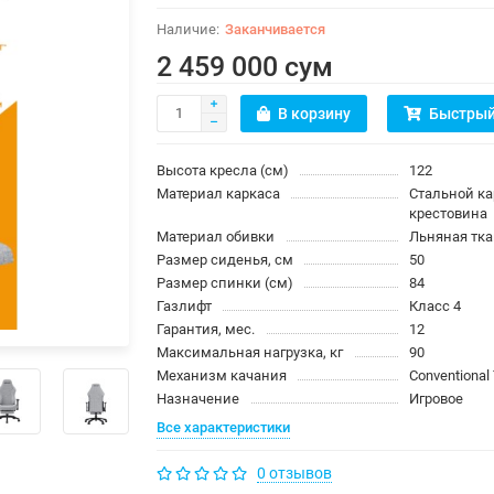
Заканчивается
2 459 000 сум
В корзину
Быстрый
Высота кресла (см)
122
Материал каркаса
Стальной ка
крестовина
Материал обивки
Льняная тк
Размер сиденья, см
50
Размер спинки (см)
84
Газлифт
Класс 4
Гарантия, мес.
12
Максимальная нагрузка, кг
90
Механизм качания
Conventional 
Назначение
Игровое
Все характеристики
0 отзывов