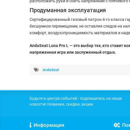
расположить руки и снять напряжение с плечевого 
Продуманная эксплуатация
Сертифицированный газовый патрон 4-го класса га
бесшумное перемещение, не оставляя следов на на
комфорт, воздухопроницаемость материалов и над
AndaSeat Luna Pro L — это выбор тех, кто ставит 
напряженная игра или заслуженный отдых.
AndaSeat
Будьте в центре событий - подпишитесь на наши
новости! Новинки, скидки, акции.
Информация
По