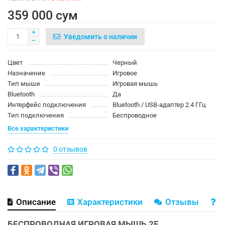
359 000 сум
Уведомить о наличии
Цвет
Черный
Назначение
Игровое
Тип мыши
Игровая мышь
Bluetooth
Да
Интерфейс подключения
Bluetooth / USB-адаптер 2.4 ГГц
Тип подключения
Беспроводное
Все характеристики
0 отзывов
Описание
Характеристики
Отзывы
В
БЕСПРОВОДНАЯ ИГРОВАЯ МЫШЬ 2E