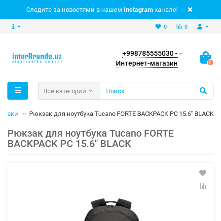
Следите за новостями в нашем
Instagram
канале!
0
0
+998785555030 -
Интернет-магазин
0
Все категории
кзаки
Рюкзак для ноутбука Tucano FORTE BACKPACK PC 15.6" BLACK
Рюкзак для ноутбука Tucano FORTE
BACKPACK PC 15.6" BLACK