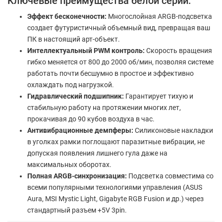
Ключевые преимущества белой серии:
Эффект бесконечности:
Многослойная ARGB-подсветка
создает футуристичный объемный вид, превращая ваш
ПК в настоящий арт-объект.
Интеллектуальный PWM контроль:
Скорость вращения
гибко меняется от 800 до 2000 об/мин, позволяя системе
работать почти бесшумно в простое и эффективно
охлаждать под нагрузкой.
Гидравлический подшипник:
Гарантирует тихую и
стабильную работу на протяжении многих лет,
прокачивая до 90 кубов воздуха в час.
Антивибрационные демпферы:
Силиконовые накладки
в уголках рамки поглощают паразитные вибрации, не
допуская появления лишнего гула даже на
максимальных оборотах.
Полная ARGB-синхронизация:
Подсветка совместима со
всеми популярными технологиями управления (ASUS
Aura, MSI Mystic Light, Gigabyte RGB Fusion и др.) через
стандартный разъем +5V 3pin.