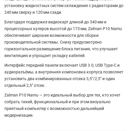
установку
жидкостных систем охлаждения
с радиаторами до
240 мм сверху
и
120 мм сзади
.
Благодаря поддержке
видеокарт длиной до 340 мм
и
процессорных кулеров высотой до 173 мм
, Zalman P10 Namu
обеспечивает широкие возможности для сборки
производительной системы. Снизу предусмотрено
горизонтальное размещение блока питания, что улучшает
вентиляцию и упрощает укладку кабелей.
Интерфейс передней панели включает
USB 3.0
,
USB Type-C
и
аудиоразъёмы, а внутренняя компоновка корпуса позволяет
установить
два комбинированных отсека 3,5"/2,5"
и
один
отдельный 2,5" отсек
.
Zalman P10 Namu
— это идеальный выбор для тех, кто хочет
собрать тихий, функциональный и при этом визуально
приятный компьютер с возможностью дальнейшей
модернизации.