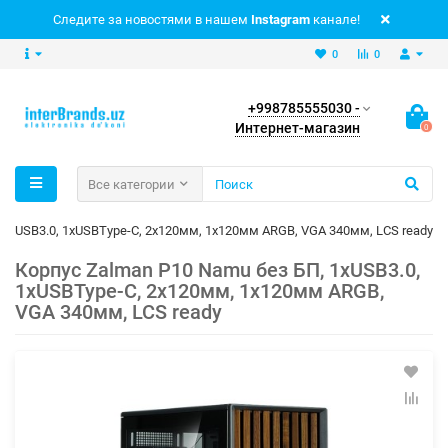
Следите за новостями в нашем
Instagram
канале!
0
0
+998785555030 -
Интернет-магазин
0
Все категории
 1xUSB3.0, 1xUSBType-C, 2x120мм, 1x120мм ARGB, VGA 340мм, LCS ready
Корпус Zalman P10 Namu без БП, 1xUSB3.0,
1xUSBType-C, 2x120мм, 1x120мм ARGB,
VGA 340мм, LCS ready