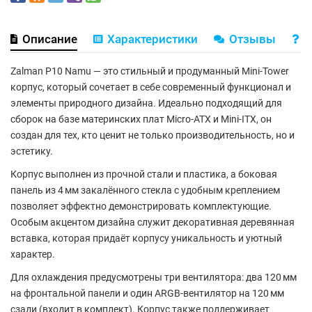
Описание
Характеристики
Отзывы
В
Zalman P10 Namu
— это стильный и продуманный Mini-Tower
корпус, который сочетает в себе современный функционал и
элементы природного дизайна. Идеально подходящий для
сборок на базе материнских плат
Micro-ATX
и
Mini-ITX
, он
создан для тех, кто ценит не только производительность, но и
эстетику.
Корпус выполнен из прочной
стали и пластика
, а боковая
панель из
4 мм закалённого стекла
с удобным креплением
позволяет эффектно демонстрировать комплектующие.
Особым акцентом дизайна служит
декоративная деревянная
вставка
, которая придаёт корпусу уникальность и уютный
характер.
Для охлаждения предусмотрены
три вентилятора
: два 120 мм
на фронтальной панели и один
ARGB-вентилятор на 120 мм
сзади
(входит в комплект). Корпус также поддерживает