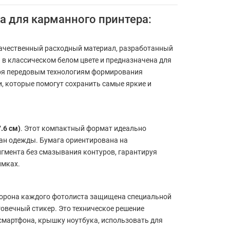
га для карманного принтера:
ачественный расходный материал, разработанный
в классическом белом цвете и предназначена для
даря передовым технологиям формирования
, которые помогут сохранить самые яркие и
.6 см)
. Этот компактный формат идеально
ан одежды. Бумага ориентирована на
гмента без смазывания контуров, гарантируя
имках.
сторона каждого фотолиста защищена специальной
вечный стикер. Это техническое решение
смартфона, крышку ноутбука, использовать для