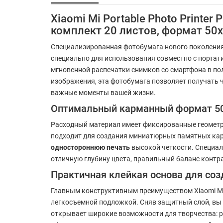
Xiaomi Mi Portable Photo Printe
комплект 20 листов, формат 50
Специализированная фотобумага нового поколени
специально для использования совместно с портат
мгновенной распечатки снимков со смартфона в по
изображения, эта фотобумага позволяет получать 
важные моменты вашей жизни.
Оптимальный карманный формат 50 
Расходный материал имеет фиксированные геомет
подходит для создания миниатюрных памятных карт
одностороннюю печать
высокой четкости. Специал
отличную глубину цвета, правильный баланс контра
Практичная клейкая основа для соз
Главным конструктивным преимуществом Xiaomi Mi Po
легкосъемной подложкой. Сняв защитный слой, вы
открывает широкие возможности для творчества: р