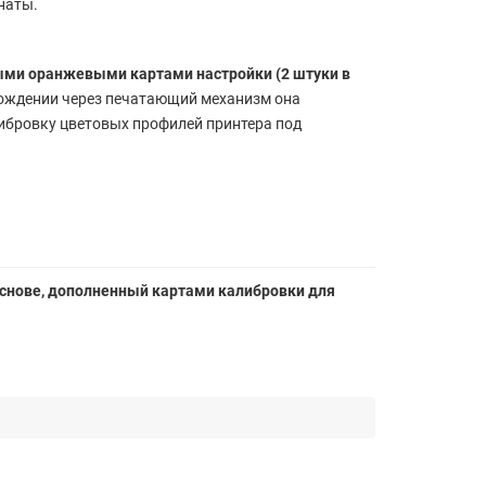
наты.
ми оранжевыми картами настройки (2 штуки в
охождении через печатающий механизм она
ибровку цветовых профилей принтера под
й основе, дополненный картами калибровки для