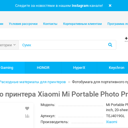
Следите за новостями в нашем
Instagram
канале!
ии
Условия рассрочки
Контакты
Корпоративным клиентам
Программа л
+
тегории
 Gaming
HONOR
HyperX
Keychron
Расходные материалы для принтеров
Фотобумага для портативного при
принтера Xiaomi Mi Portable Photo Pr
Модель:
Mi Portable P
inch, 20-shee
Артикул:
TEJ4019GL
Производитель:
Xiaomi