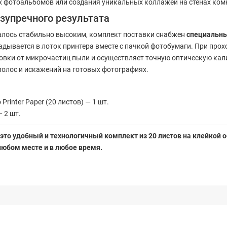
х фотоальбомов или создания уникальных коллажей на стенах ком
зупречного результата
алось стабильно высоким, комплект поставки снабжен
специальны
адывается в лоток принтера вместе с пачкой фотобумаги. При пр
вки от микрочастиц пыли и осуществляет точную оптическую кал
полос и искажений на готовых фотографиях.
Printer Paper (20 листов) — 1 шт.
 2 шт.
 — это удобный и технологичный комплект из 20 листов на клейко
юбом месте и в любое время.