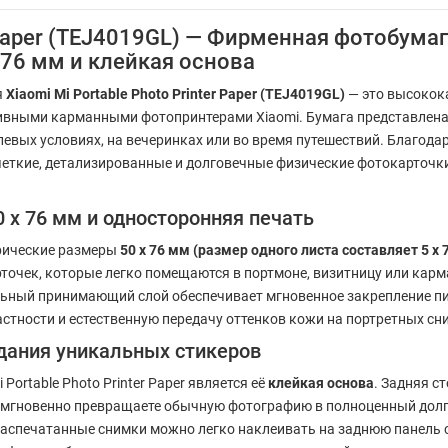
r Paper (TEJ4019GL) — Фирменная фотобума
x76 мм и клейкая основа
я
Xiaomi Mi Portable Photo Printer Paper (TEJ4019GL)
— это высокок
ивными карманными фотопринтерами Xiaomi. Бумага представлена 
левых условиях, на вечеринках или во время путешествий. Благо
четкие, детализированные и долговечные физические фотокарточки
x 76 мм и односторонняя печать
рические размеры
50 x 76 мм (размер одного листа составляет 5 х 7
очек, которые легко помещаются в портмоне, визитницу или карм
ьный принимающий слой обеспечивает мгновенное закрепление пи
стности и естественную передачу оттенков кожи на портретных сн
дания уникальных стикеров
rtable Photo Printer Paper является её
клейкая основа
. Задняя 
 мгновенно превращаете обычную фотографию в полноценный долго
аспечатанные снимки можно легко наклеивать на заднюю панель 