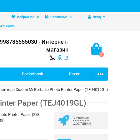
Избранное:
0
Сравнение:
0
Вход
ояльности
998785555030 - Интернет-
магазин
0
Pocketbook
Razer
нтера Xiaomi Mi Portable Photo Printer Paper (TEJ4019GL)
inter Paper (TEJ4019GL)
hoto Printer Paper (2x3-
Условия
ts)
доставки