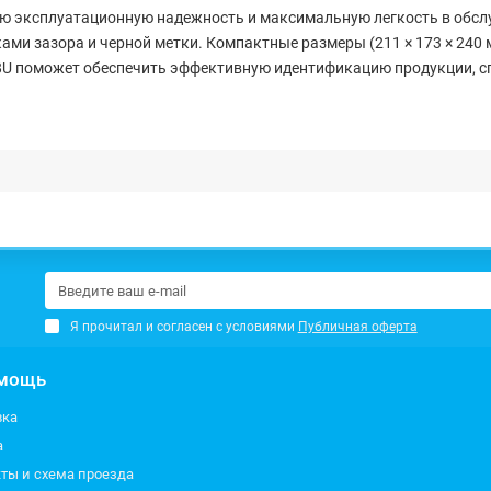
ую эксплуатационную надежность и максимальную легкость в обс
ми зазора и черной метки. Компактные размеры (211 × 173 × 240 м
08U поможет обеспечить эффективную идентификацию продукции, с
Я прочитал и согласен с условиями
Публичная оферта
мощь
вка
а
ты и схема проезда