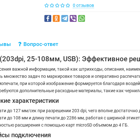
0 отзывов
зывы
Вопрос-ответ
 (203dpi, 25-108мм, USB): Эффективное р
сения важной информации, такой как штрихкоды, описания, наимен
ь множество задач по маркировке товаров и оперативно распеча
рмопечати, при которой изображение формируется благодаря возд
требуются дополнительные расходные материалы, такие как чернил
ские характеристики
и до 127 мм/сек при разрешении 203 dpi, чего вполне достаточно 
и до 108 мм и длину печати до 2286 мм, работая с шириной этикет
остью расширения с помощью карт microSD объемом до 4 ГБ.
ейсы подключения