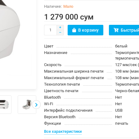
Мало
1 279 000 сум
В корзину
Быстрый
Цвет
белый
Назначение
Термопринт
термопечат
Скорость
127 мм/сек 
Максимальная ширина печати
108 мм (мак
Максимальный формат печати
108 мм (мак
Технология печати
Термопечат
Цветность печати
Черно-бела
Bluetooth
Нет
Wi-Fi
Нет
Интерфейс подключения
USB
Версия Bluetooth
Нет
Функции
печать
Все характеристики