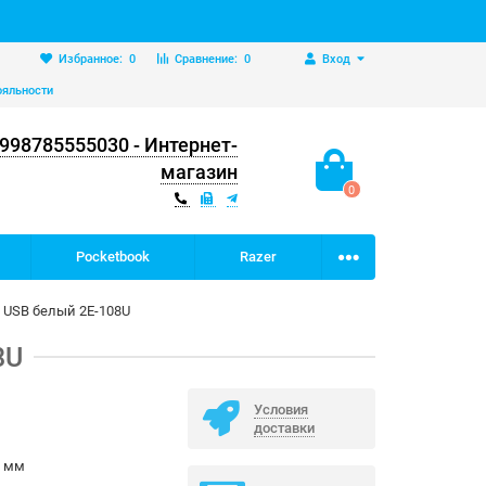
Избранное:
0
Сравнение:
0
Вход
ояльности
998785555030 - Интернет-
магазин
0
Pocketbook
Razer
м USB белый 2E-108U
8U
Условия
доставки
0 мм