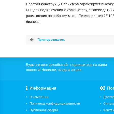
Простая конструкция принтера гарантирует высок
USB для подключения к компьютеру, а также датчика
размещения на рабочем месте. Термопринтер 2E 1
бизнеса.
Принтер этикеток
Будьте в центре событий - подпишитесь на наши
новости! Новинки, скидки, акции.
Информация
По
О компании
Доста
Политика конфиденциальности
Оплат
Публичная оферта
Контак