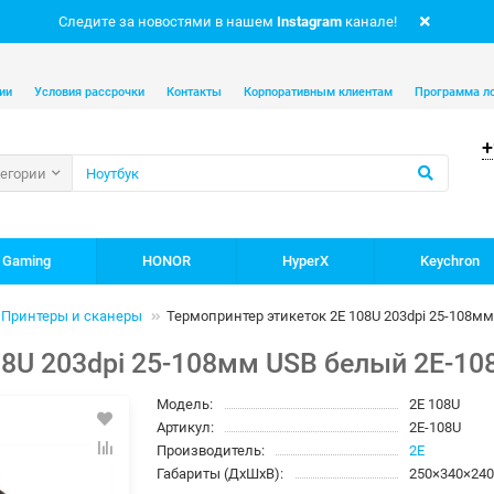
Следите за новостями в нашем
Instagram
канале!
ии
Условия рассрочки
Контакты
Корпоративным клиентам
Программа л
+
тегории
 Gaming
HONOR
HyperX
Keychron
Принтеры и сканеры
Термопринтер этикеток 2E 108U 203dpi 25-108м
08U 203dpi 25-108мм USB белый 2E-10
Модель:
2E 108U
Артикул:
2E-108U
Производитель:
2E
Габариты (ДхШхВ):
250×340×24