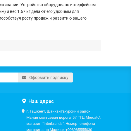
луживании. Устройство оборудовано интерфейсом
м) и вес 1.67 кг делают его удобным для
пособствуя росту продаж и развитию вашего
Оформить подписку
Наш адрес
г. Ташкент, Шайхантахурский район,
Малая кольцевая дорога, 57, "ТЦ Mercato",
магазин "Interbrands". Номер телефона
магазина на Малике: +998985555030