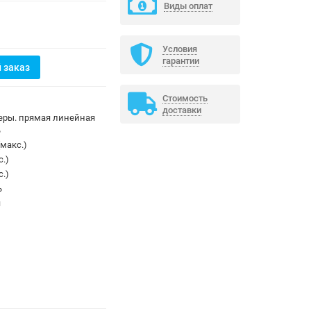
Виды оплат
Условия
гарантии
 заказ
Стоимость
доставки
еры. прямая линейная
ь
(макс.)
с.)
с.)
ь
я