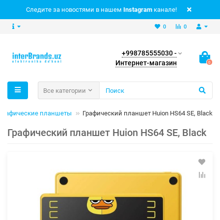
Следите за новостями в нашем
Instagram
канале!
0
0
+998785555030 -
Интернет-магазин
0
Все категории
Графические планшеты
Графический планшет Huion HS64 SE, Black
Графический планшет Huion HS64 SE, Black