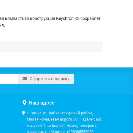
ая компактная конструкция Keychron K2 сохраняет
ия.
Оформить подписку
Наш адрес
г. Ташкент, Шайхантахурский район,
Малая кольцевая дорога, 57, "ТЦ Mercato",
магазин "Interbrands". Номер телефона
магазина на Малике: +998985555030