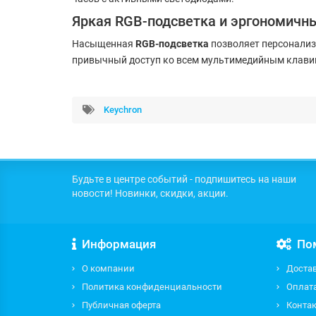
Яркая RGB-подсветка и эргономичн
Насыщенная
RGB-подсветка
позволяет персонализ
привычный доступ ко всем мультимедийным клавиш
Keychron
Будьте в центре событий - подпишитесь на наши
новости! Новинки, скидки, акции.
Информация
По
О компании
Доста
Политика конфиденциальности
Оплат
Публичная оферта
Контак