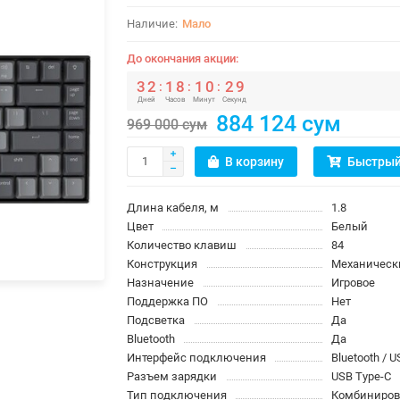
Мало
До окончания акции:
3
2
1
8
1
0
2
9
:
:
:
Дней
Часов
Минут
Секунд
884 124 сум
969 000 сум
В корзину
Быстрый
Длина кабеля, м
1.8
Цвет
Белый
Количество клавиш
84
Конструкция
Механическ
Назначение
Игровое
Поддержка ПО
Нет
Подсветка
Да
Bluetooth
Да
Интерфейс подключения
Bluetooth / 
Разъем зарядки
USB Type-C
Тип подключения
Комбиниров