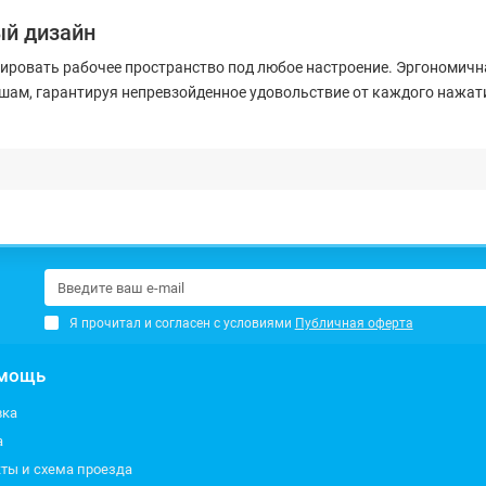
ый дизайн
ировать рабочее пространство под любое настроение. Эргономичн
ам, гарантируя непревзойденное удовольствие от каждого нажат
Я прочитал и согласен с условиями
Публичная оферта
мощь
вка
а
ты и схема проезда