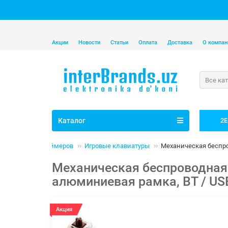
Акции
Новости
Статьи
Оплата
Доставка
О компан
Все ка
Каталог
2E
Товары для геймеров
Игровые клавиатуры
Механическая беспров
Механическая беспроводная к
алюминиевая рамка, BT / USB
Акция