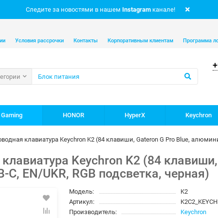
Следите за новостями в нашем
Instagram
канале!
ии
Условия рассрочки
Контакты
Корпоративным клиентам
Программа л
+
тегории
 Gaming
HONOR
HyperX
Keychron
одная клавиатура Keychron K2 (84 клавиши, Gateron G Pro Blue, алюмини
лавиатура Keychron K2 (84 клавиши, G
-C, EN/UKR, RGB подсветка, черная)
Модель:
K2
Артикул:
K2C2_KEYC
Производитель:
Keychron