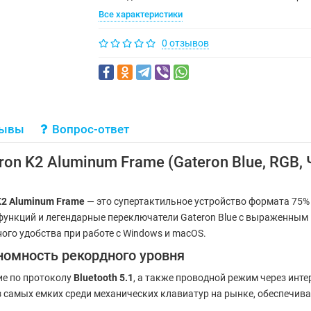
Все характеристики
0 отзывов
зывы
Вопрос-ответ
n K2 Aluminum Frame (Gateron Blue, RGB, 
K2 Aluminum Frame
— это супертактильное устройство формата 75% 
ункций и легендарные переключатели Gateron Blue с выраженным 
го удобства при работе с Windows и macOS.
номность рекордного уровня
ие по протоколу
Bluetooth 5.1
, а также проводной режим через инт
 самых емких среди механических клавиатур на рынке, обеспечивая