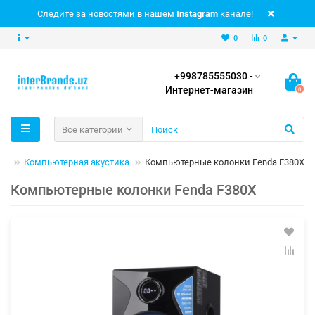
Следите за новостями в нашем
Instagram
канале!
0
0
+998785555030 -
Интернет-магазин
0
Все категории
ия
Компьютерная акустика
Компьютерные колонки Fenda F380X
Компьютерные колонки Fenda F380X