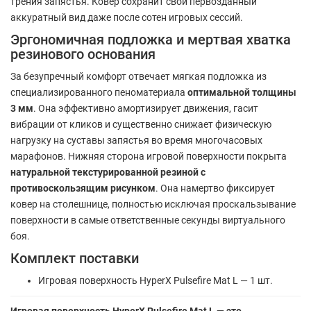
трения запястья. Ковер сохранит свой первозданный
аккуратный вид даже после сотен игровых сессий.
Эргономичная подложка и мертвая хватка
резинового основания
За безупречный комфорт отвечает мягкая подложка из
специализированного пеноматериала
оптимальной толщины
3 мм
. Она эффективно амортизирует движения, гасит
вибрации от кликов и существенно снижает физическую
нагрузку на суставы запястья во время многочасовых
марафонов. Нижняя сторона игровой поверхности покрыта
натуральной текстурированной резиной с
противоскользящим рисунком
. Она намертво фиксирует
ковер на столешнице, полностью исключая проскальзывание
поверхности в самые ответственные секунды виртуального
боя.
Комплект поставки
Игровая поверхность HyperX Pulsefire Mat L — 1 шт.
Игровая поверхность HyperX Pulsefire Mat L — это