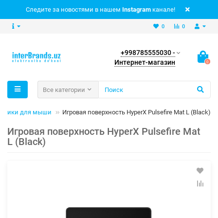
Следите за новостями в нашем
Instagram
канале!
0
0
+998785555030 -
Интернет-магазин
0
Все категории
оврики для мыши
Игровая поверхность HyperX Pulsefire Mat L (Black)
Игровая поверхность HyperX Pulsefire Mat
L (Black)