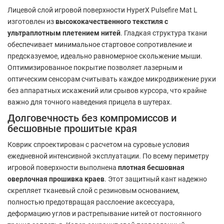
Лицевой слой игровой поверхности HyperX Pulsefire Mat L
изготовлен из
высококачественного текстиля с
ультраплотным плетением нитей
. Гладкая структура ткани
обеспечивает минимальное стартовое сопротивление и
предсказуемое, идеально равномерное скольжение мыши.
Оптимизированное покрытие позволяет лазерным и
оптическим сенсорам считывать каждое микродвижение руки
без аппаратных искажений или срывов курсора, что крайне
важно для точного наведения прицела в шутерах.
Долговечность без компромиссов и
бесшовные прошитые края
Коврик спроектирован с расчетом на суровые условия
ежедневной интенсивной эксплуатации. По всему периметру
игровой поверхности выполнена
плотная бесшовная
оверлочная прошивка краев
. Этот защитный кант надежно
скрепляет тканевый слой с резиновым основанием,
полностью предотвращая расслоение аксессуара,
деформацию углов и растрепывание нитей от постоянного