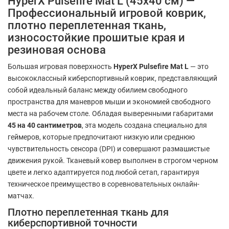
HyperX Pulsefire Mat L (45x40 см) —
Профессиональный игровой коврик,
плотно переплетенная ткань,
износостойкие прошитые края и
резиновая основа
Большая игровая поверхность
HyperX Pulsefire Mat L
— это
высококлассный киберспортивный коврик, представляющий
собой идеальный баланс между обилием свободного
пространства для маневров мыши и экономией свободного
места на рабочем столе. Обладая выверенными габаритами
45 на 40 сантиметров
, эта модель создана специально для
геймеров, которые предпочитают низкую или среднюю
чувствительность сенсора (DPI) и совершают размашистые
движения рукой. Тканевый ковер выполнен в строгом черном
цвете и легко адаптируется под любой сетап, гарантируя
техническое преимущество в соревновательных онлайн-
матчах.
Плотно переплетенная ткань для
киберспортивной точности