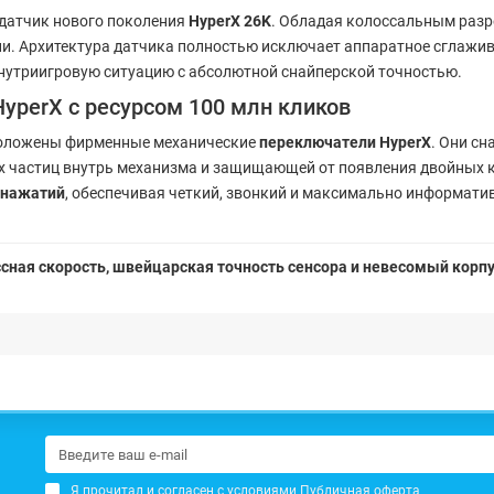
датчик нового поколения
HyperX 26K
. Обладая колоссальным раз
ии. Архитектура датчика полностью исключает аппаратное сглажи
нутриигровую ситуацию с абсолютной снайперской точностью.
perX с ресурсом 100 млн кликов
сположены фирменные механические
переключатели HyperX
. Они с
 частиц внутрь механизма и защищающей от появления двойных к
 нажатий
, обеспечивая четкий, звонкий и максимально информати
иссная скорость, швейцарская точность сенсора и невесомый корп
Я прочитал и согласен с условиями
Публичная оферта