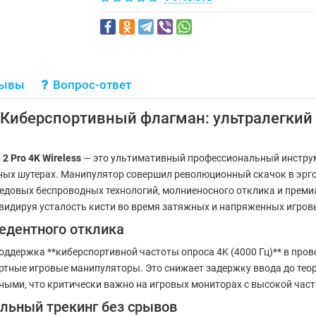
зывы
Вопрос-ответ
 — Киберспортивный флагман: ультралегкий 
 2 Pro 4K Wireless
— это ультимативный профессиональный инструм
ых шутерах. Манипулятор совершил революционный скачок в эрго
редовых беспроводных технологий, молниеносного отклика и прем
идируя усталость кисти во время затяжных и напряженных игровы
цедентного отклика
оддержка **киберспортивной частоты опроса 4K (4000 Гц)** в пр
артные игровые манипуляторы. Это снижает задержку ввода до тео
ыми, что критически важно на игровых мониторах с высокой част
альный трекинг без срывов