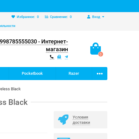
Избранное:
0
Сравнение:
0
Вход
ояльности
998785555030 - Интернет-
магазин
0
Pocketbook
Razer
eless Black
ss Black
Условия
доставки