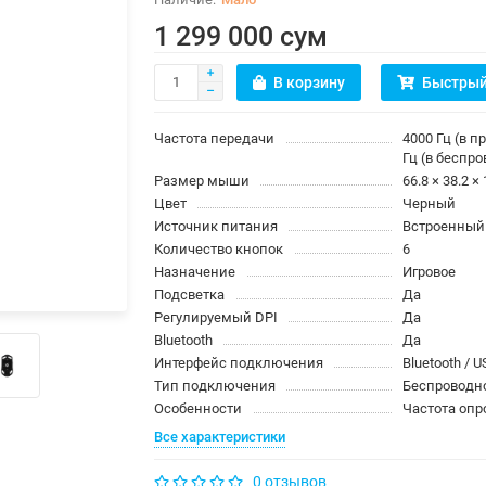
1 299 000 сум
В корзину
Быстрый
Частота передачи
4000 Гц (в 
Гц (в беспр
Размер мыши
66.8 × 38.2 ×
Цвет
Черный
Источник питания
Встроенный
Количество кнопок
6
Назначение
Игровое
Подсветка
Да
Регулируемый DPI
Да
Bluetooth
Да
Интерфейс подключения
Bluetooth / 
Тип подключения
Беспроводн
Особенности
Частота опро
Все характеристики
0 отзывов