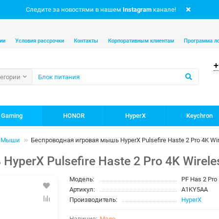
Следите за новостями в нашем
Instagram
канале!
ии
Условия рассрочки
Контакты
Корпоративным клиентам
Программа л
+
тегории
 Gaming
HONOR
HyperX
Keychron
Мыши
Беспроводная игровая мышь HyperX Pulsefire Haste 2 Pro 4K Wir
perX Pulsefire Haste 2 Pro 4K Wirele
Модель:
PF Has 2 Pro
Артикул:
A1KY5AA
Производитель:
HyperX
Мало