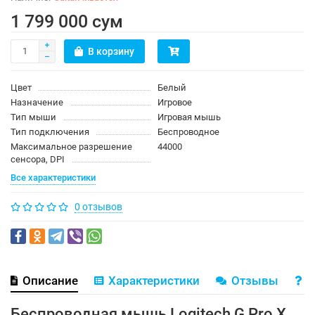
1 799 000 сум
В корзину
Цвет
Белый
Назначение
Игровое
Тип мыши
Игровая мышь
Тип подключения
Беспроводное
Максимальное разрешение
44000
сенсора, DPI
Все характеристики
0 отзывов
Описание
Характеристики
Отзывы
В
Беспроводная мышь Logitech G Pro X