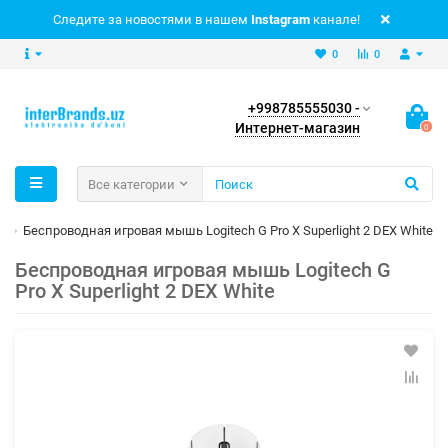
Следите за новостями в нашем
Instagram
канале!
0
0
+998785555030 -
Интернет-магазин
0
Все категории
и
Беспроводная игровая мышь Logitech G Pro X Superlight 2 DEX White
Беспроводная игровая мышь Logitech G
Pro X Superlight 2 DEX White