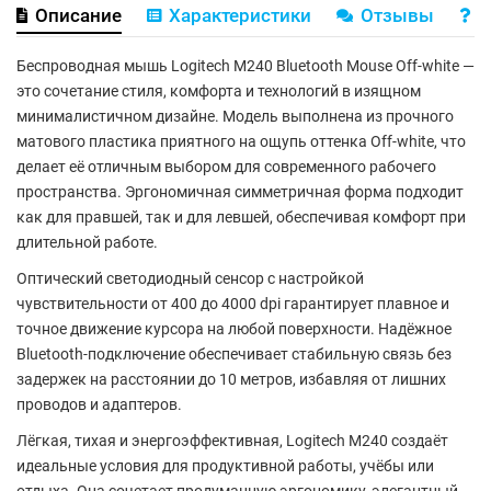
Описание
Характеристики
Отзывы
В
Беспроводная мышь
Logitech M240 Bluetooth Mouse Off-white
—
это сочетание стиля, комфорта и технологий в изящном
минималистичном дизайне. Модель выполнена из прочного
матового пластика приятного на ощупь оттенка Off-white, что
делает её отличным выбором для современного рабочего
пространства. Эргономичная симметричная форма подходит
как для правшей, так и для левшей, обеспечивая комфорт при
длительной работе.
Оптический светодиодный сенсор с настройкой
чувствительности от
400 до 4000 dpi
гарантирует плавное и
точное движение курсора на любой поверхности. Надёжное
Bluetooth-подключение
обеспечивает стабильную связь без
задержек на расстоянии до
10 метров
, избавляя от лишних
проводов и адаптеров.
Лёгкая, тихая и энергоэффективная,
Logitech M240
создаёт
идеальные условия для продуктивной работы, учёбы или
отдыха. Она сочетает продуманную эргономику, элегантный