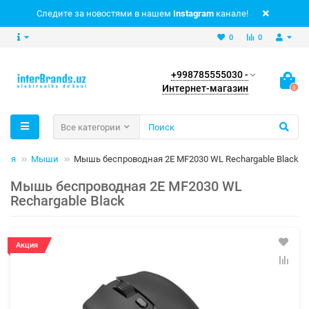
Следите за новостями в нашем
Instagram
канале!
0
0
+998785555030 -
Интернет-магазин
0
Все категории
рия
Мыши
Мышь беспроводная 2Е MF2030 WL Rechargable Black
Мышь беспроводная 2Е MF2030 WL
Rechargable Black
Акция