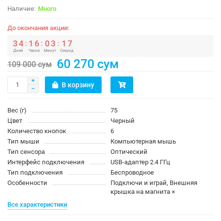
Много
До окончания акции:
3
4
1
6
0
3
1
7
:
:
:
Дней
Часов
Минут
Секунд
60 270 сум
109 000 сум
В корзину
Вес (г)
75
Цвет
Черный
Количество кнопок
6
Тип мыши
Компьютерная мышь
Тип сенсора
Оптический
Интерфейс подключения
USB-адаптер 2.4 ГГц
Тип подключения
Беспроводное
Особенности
Подключи и играй, Внешняя
крышка на магнита ×
Все характеристики