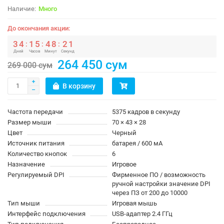
Много
До окончания акции:
3
4
1
5
4
8
2
1
:
:
:
Дней
Часов
Минут
Секунд
264 450 сум
269 000 сум
В корзину
Частота передачи
5375 кадров в секунду
Размер мыши
70 × 43 × 28
Цвет
Черный
Источник питания
батарея / 600 мА
Количество кнопок
6
Назначение
Игровое
Регулируемый DPI
Фирменное ПО / возможность
ручной настройки значение DPI
через ПЗ от 200 до 10000
Тип мыши
Игровая мышь
Интерфейс подключения
USB-адаптер 2.4 ГГц