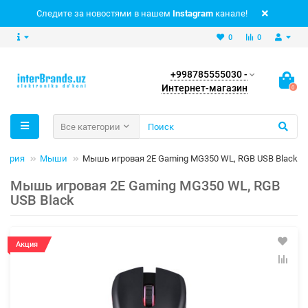
Следите за новостями в нашем
Instagram
канале!
0
0
+998785555030 -
Интернет-магазин
0
Все категории
ферия
Мыши
Мышь игровая 2E Gaming MG350 WL, RGB USB Black
Мышь игровая 2E Gaming MG350 WL, RGB
USB Black
Акция