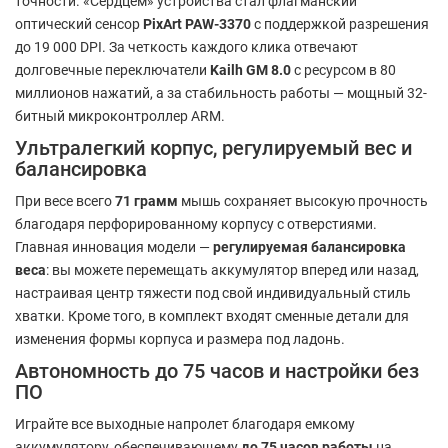
точности. «Сердцем» устройства стал флагманский
оптический сенсор
PixArt PAW-3370
с поддержкой разрешения
до 19 000 DPI. За четкость каждого клика отвечают
долговечные переключатели
Kailh GM 8.0
с ресурсом в 80
миллионов нажатий, а за стабильность работы — мощный 32-
битный микроконтроллер ARM.
Ультралегкий корпус, регулируемый вес и
балансировка
При весе всего
71 грамм
мышь сохраняет высокую прочность
благодаря перфорированному корпусу с отверстиями.
Главная инновация модели —
регулируемая балансировка
веса
: вы можете перемещать аккумулятор вперед или назад,
настраивая центр тяжести под свой индивидуальный стиль
хватки. Кроме того, в комплект входят сменные детали для
изменения формы корпуса и размера под ладонь.
Автономность до 75 часов и настройки без
ПО
Играйте все выходные напролет благодаря емкому
аккумулятору, обеспечивающему
до 75 часов работы
на