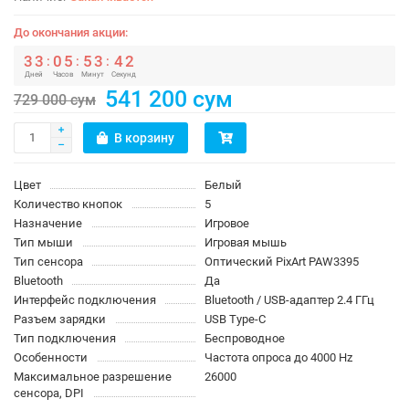
До окончания акции:
3
3
0
5
5
3
4
2
:
:
:
Дней
Часов
Минут
Секунд
541 200 сум
729 000 сум
В корзину
Цвет
Белый
Количество кнопок
5
Назначение
Игровое
Тип мыши
Игровая мышь
Тип сенсора
Оптический PixArt PAW3395
Bluetooth
Да
Интерфейс подключения
Bluetooth / USB-адаптер 2.4 ГГц
Разъем зарядки
USB Type-C
Тип подключения
Беспроводное
Особенности
Частота опроса до 4000 Hz
Максимальное разрешение
26000
сенсора, DPI