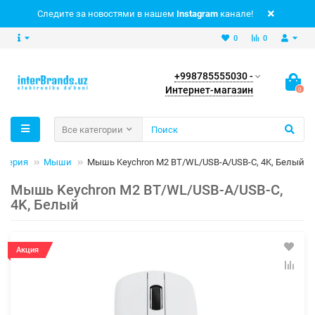
Следите за новостями в нашем
Instagram
канале!
0
0
+998785555030 -
Интернет-магазин
0
Все категории
иферия
Мыши
Мышь Keychron M2 BT/WL/USB-A/USB-C, 4K, Белый
Мышь Keychron M2 BT/WL/USB-A/USB-C,
4K, Белый
Акция