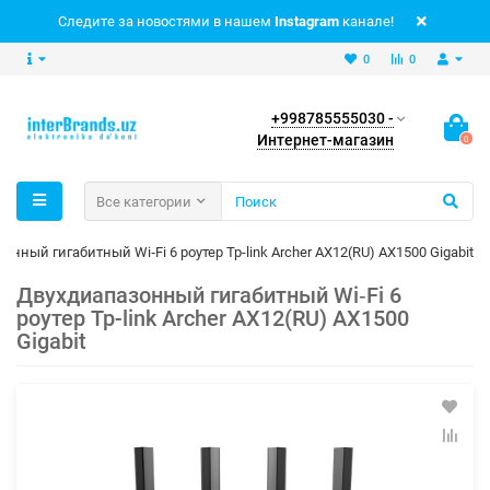
Следите за новостями в нашем
Instagram
канале!
0
0
+998785555030 -
Интернет-магазин
0
Все категории
нный гигабитный Wi‑Fi 6 роутер Tp-link Archer AX12(RU) AX1500 Gigabit
Двухдиапазонный гигабитный Wi‑Fi 6
роутер Tp-link Archer AX12(RU) AX1500
Gigabit