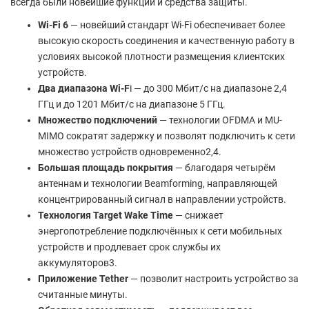
всегда были новейшие функции и средства защиты.
Wi-Fi 6
— новейший стандарт Wi-Fi обеспечивает более
высокую скорость соединения и качественную работу в
условиях высокой плотности размещения клиентских
устройств.
Два диапазона Wi-F
i — до 300 Мбит/с на диапазоне 2,4
ГГц и до 1201 Мбит/с на диапазоне 5 ГГц.
Множество подключений
— технологии OFDMA и MU-
MIMO сократят задержку и позволят подключить к сети
множество устройств одновременно2,4.
Большая площадь покрытия
— благодаря четырём
антеннам и технологии Beamforming, направляющей
концентрированный сигнал в направлении устройств.
Технология Target Wake Time
— снижает
энергопотребление подключённых к сети мобильных
устройств и продлевает срок службы их
аккумуляторов3.
Приложение Tether
— позволит настроить устройство за
считанные минуты.